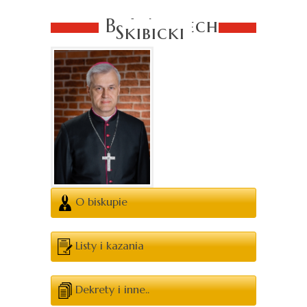
Bp Wojciech
Skibicki
O biskupie
Listy i kazania
Dekrety i inne..