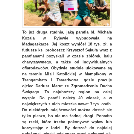
To już druga studnia, jaką parafia bł. Michała
Kozala w Ryjewie wybudowała na
Madagaskarze. Jej koszt wyniósł 18 tys. zł, a
fudusze ks. proboszcz Krzysztof Sękuła wraz z
parafianami pozyskali w czasie zbiórek, balu
charytatywnego, a także od indywidualnych
ofiarodawców. Obydwie studnie ulokowane są
na terenie Misji Katolickiej w Mampikony w
Tsangambato i Tsararivotra, gdzie pracuje
ojciec Dariusz Marut ze Zgromadzenia Ducha
Świętego. To najuboższy region na całej
wyspie. Do parafii należy 40 wiosek, a w
największych z nich mieszka nawet 3 tys. osób.
Do niektórych miejścowości można dostać się
tylko pieszo, bo nie ma żadnej drogi. Ponadto
są rzeki, które trzeba pokonywać wpław lub
korzystając z łodzi. By dotrzeć do najdalej
położonej wioski misjonarz musi pokonać ok.