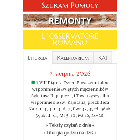
Szukam Pomocy
L´OSSERVATORE
ROMANO
Liturgia
Kalendarium
KAI
7. sierpnia 2026
7 VIII Piątek. Dzień Powszedni albo
wspomnienie świętych męczenników
Sykstusa II, papieża, i Towarzyszy albo
wspomnienie św. Kajetana, prezbitera
Na 2, 1. 3; 3, 1-3. 6-7; Pwt 32, 35cd-36ab.
39abcd. 41; Mt 5, 10; Mt 16, 24-28;
» Teksty czytań z dnia «
» Liturgia godzin na dziś «