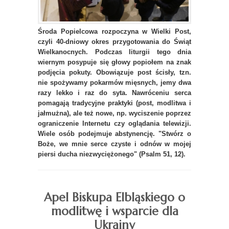
Środa Popielcowa rozpoczyna w Wielki Post,
czyli 40-dniowy okres przygotowania do Świąt
Wielkanocnych. Podczas liturgii tego dnia
wiernym posypuje się głowy popiołem na znak
podjęcia pokuty. Obowiązuje post ścisły, tzn.
nie spożywamy pokarmów mięsnych, jemy dwa
razy lekko i raz do syta. Nawróceniu serca
pomagają tradycyjne praktyki (post, modlitwa i
jałmużna), ale też nowe, np. wyciszenie poprzez
ograniczenie Internetu czy oglądania telewizji.
Wiele osób podejmuje abstynencję. "Stwórz o
Boże, we mnie serce czyste i odnów w mojej
piersi ducha niezwyciężonego" (Psalm 51, 12).
Apel Biskupa Elbląskiego o
modlitwę i wsparcie dla
Ukrainy