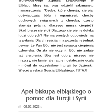
Wojewódzkiego Szpitala Zespolonego w
Elblągu Mszę św. oraz udzielił sakrmanetu
namaszczenia. "Osoby, które chorują, cierpią,
doświadczają bólu i ograniczeń, choćby
duchowych związanych z chorobą, często
stawiają pytania: dlaczego muszą cierpieć?
Skąd bierze się zło? Dlaczego cierpienie dotyka
ludzi dobrych? Nie ma prostych odpowiedzi na
te pytania. Dla chrześcijanina pozostanie jednak
pewne, że Pan Bóg nie jest sprawcą cierpienia
człowieka. On zła nie uczynił, Bóg nie zadaje
też cierpienia. Bóg jest dobry, niczego nie
niszczy, nie łamie, ale ratuje i ostatecznie ocala
- mówił do uczestników liturgii bp Jezierski.
Wiecej w relacji Gościa Elbląskiego:
TUTAJ!
Apel biskupa elbląskiego o
pomoc dla Turcji i Syrii
09.02.2023 r.