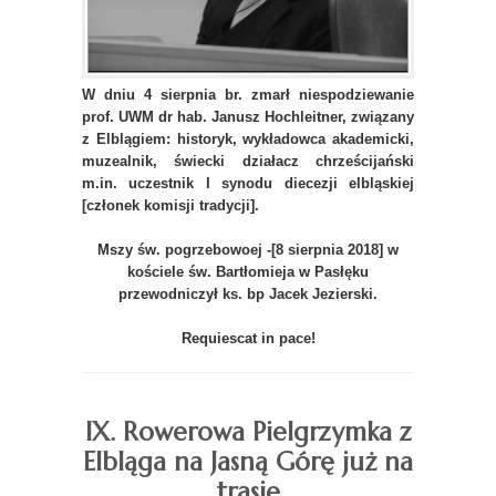
W dniu 4 sierpnia br. zmarł niespodziewanie
prof. UWM dr hab. Janusz Hochleitner, związany
z Elblągiem: historyk, wykładowca akademicki,
muzealnik, świecki działacz chrześcijański
m.in. uczestnik I synodu diecezji elbląskiej
[członek komisji tradycji].
Mszy św. pogrzebowoej -[8 sierpnia 2018] w
kościele św. Bartłomieja w Pasłęku
przewodniczył ks. bp Jacek Jezierski.
Requiescat in pace!
IX. Rowerowa Pielgrzymka z
Elbląga na Jasną Górę już na
trasie