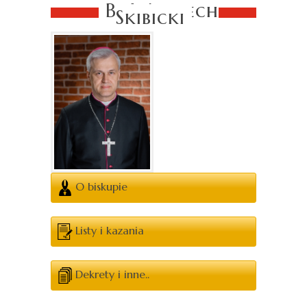
Bp Wojciech
Skibicki
O biskupie
Listy i kazania
Dekrety i inne..