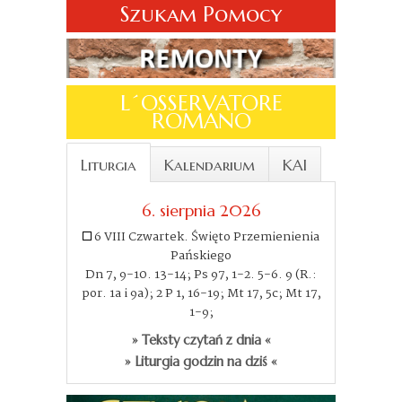
Szukam Pomocy
L´OSSERVATORE
ROMANO
Liturgia
Kalendarium
KAI
6. sierpnia 2026
6 VIII Czwartek. Święto Przemienienia
Pańskiego
Dn 7, 9-10. 13-14; Ps 97, 1-2. 5-6. 9 (R.:
por. 1a i 9a); 2 P 1, 16-19; Mt 17, 5c; Mt 17,
1-9;
» Teksty czytań z dnia «
» Liturgia godzin na dziś «