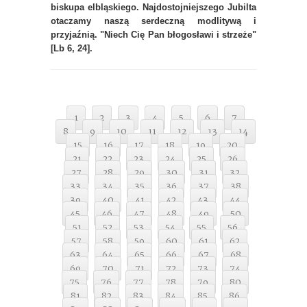
biskupa elbląskiego. Najdostojniejszego Jubilta
otaczamy naszą serdeczną modlitywą i
przyjaźnią. "Niech Cię Pan błogosławi i strzeże"
[Lb 6, 24].
1
2
3
4
5
6
7
8
9
10
11
12
13
14
15
16
17
18
19
20
21
22
23
24
25
26
27
28
29
30
31
32
33
34
35
36
37
38
39
40
41
42
43
44
45
46
47
48
49
50
51
52
53
54
55
56
57
58
59
60
61
62
63
64
65
66
67
68
69
70
71
72
73
74
75
76
77
78
79
80
81
82
83
84
85
86