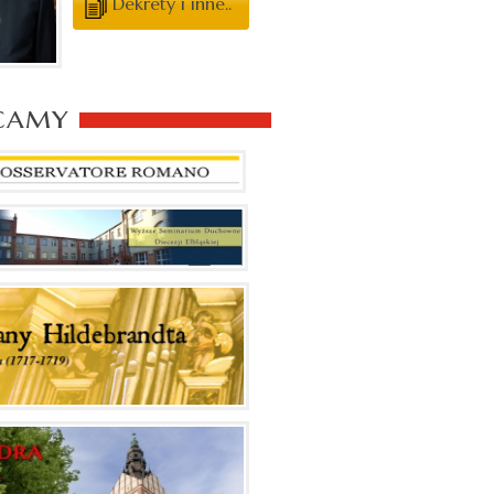
Dekrety i inne..
camy