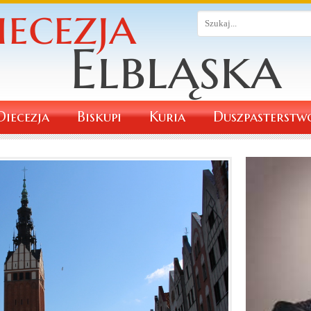
Diecezja
Biskupi
Kuria
Duszpasterstw