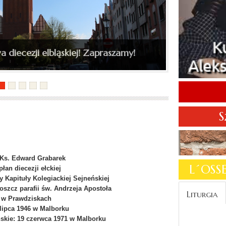
kiego do katedry św. Mikołaja
S
 Ks. Edward Grabarek
L´OS
płan diecezji ełckiej
Kapituły Kolegiackiej Sejneńskiej
szcz parafii św. Andrzeja Apostoła
Liturgia
w Prawdziskach
 lipca 1946 w Malborku
skie: 19 czerwca 1971 w Malborku