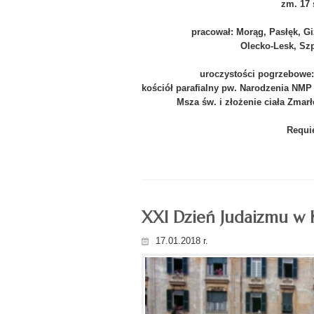
zm. 17 
pracował: Morąg, Pasłęk, Giż
Olecko-Lesk,
Szp
uroczystości pogrzebowe: 
kościół parafialny pw. Narodzenia NMP
Msza św. i złożenie ciała Zmar
Requie
XXI Dzień Judaizmu w K
17.01.2018 r.