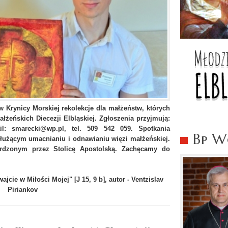
w Krynicy Morskiej rekolekcje dla małżeństw, których
łżeńskich Diecezji Elbląskiej. Zgłoszenia przyjmują:
il: smarecki@wp.pl, tel. 509 542 059. Spotkania
Bp Wo
łużącym umacnianiu i odnawianiu więzi małżeńskiej.
erdzonym przez Stolicę Apostolską. Zachęcamy do
jcie w Miłości Mojej" [J 15, 9 b], autor - Ventzislav
Piriankov