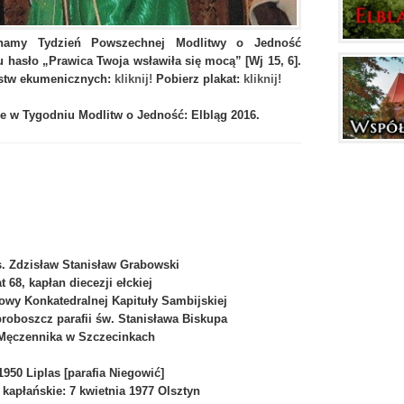
ynamy Tydzień Powszechnej Modlitwy o Jedność
 hasło „Prawica Twoja wsławiła się mocą” [Wj 15, 6].
stw ekumenicznych:
kliknij!
Pobierz plakat:
kliknij!
 w Tygodniu Modlitw o Jedność: Elbląg 2016.
s. Zdzisław Stanisław Grabowski
at 68, kapłan diecezji ełckiej
owy Konkatedralnej Kapituły Sambijskiej
roboszcz parafii św. Stanisława Biskupa
 Męczennika w Szczecinkach
 1950 Liplas [parafia Niegowić]
 kapłańskie: 7 kwietnia 1977 Olsztyn