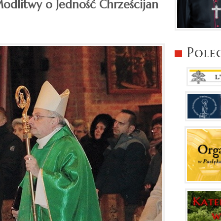
odlitwy o Jedność Chrześcijan
Pole