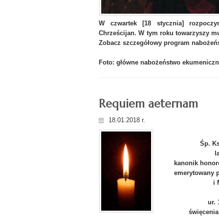
W czwartek [18 stycznia] rozpocz
Chrześcijan. W tym roku towarzyszy mu
Zobacz szczegółowy program nabożeń
Foto: główne nabożeństwo ekumeniczne
Requiem aeternam
18.01.2018 r.
Śp. K
l
kanonik honor
emerytowany p
i
ur.
święcenia