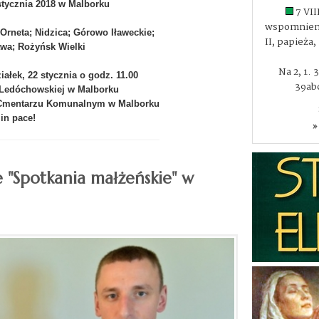
stycznia 2018 w Malborku
7 VII
wspomnieni
 Orneta; Nidzica; Górowo Iławeckie;
II, papieża
awa; Rożyńsk Wielki
Na 2, 1. 
ałek, 22 stycznia o godz. 11.00
39abc
i Ledóchowskiej w Malborku
a Cmentarzu Komunalnym w Malborku
in pace!
»
e "Spotkania małżeńskie" w