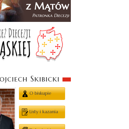
jciech Skibicki
O biskupie
Listy i kazania