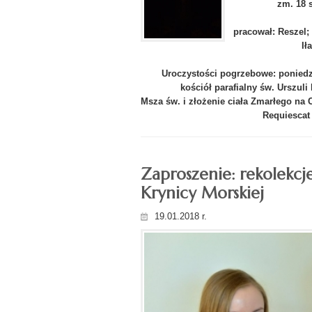
zm. 18 
pracował: Reszel;
Ił
Uroczystości pogrzebowe: poniedzi
kościół parafialny św. Urszul
Msza św. i złożenie ciała Zmarłego n
Requiescat 
Zaproszenie: rekolekcj
Krynicy Morskiej
19.01.2018 r.