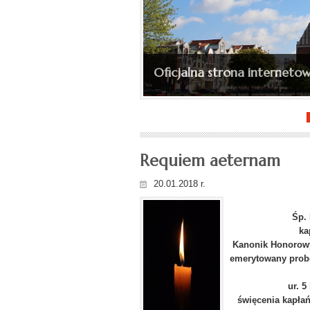
Ingres bp. Wojciecha Skibic
(depesza, fotorelacja)...
Requiem aeternam
20.01.2018 r.
Śp.
ka
Kanonik Honorowy 
emerytowany probo
ur. 5
święcenia kapłań