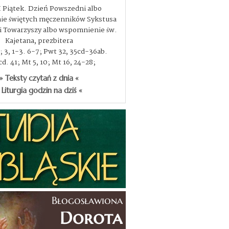
I Piątek. Dzień Powszedni albo
e świętych męczenników Sykstusa
, i Towarzyszy albo wspomnienie św.
Kajetana, prezbitera
3; 3, 1-3. 6-7; Pwt 32, 35cd-36ab.
d. 41; Mt 5, 10; Mt 16, 24-28;
» Teksty czytań z dnia «
 Liturgia godzin na dziś «