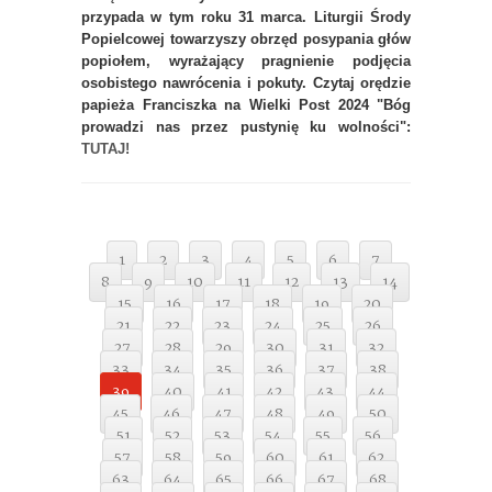
przypada w tym roku 31 marca. Liturgii Środy
Popielcowej towarzyszy obrzęd posypania głów
popiołem, wyrażający pragnienie podjęcia
osobistego nawrócenia i pokuty. Czytaj orędzie
papieża Franciszka na Wielki Post 2024 "Bóg
prowadzi nas przez pustynię ku wolności":
TUTAJ!
1
2
3
4
5
6
7
8
9
10
11
12
13
14
15
16
17
18
19
20
21
22
23
24
25
26
27
28
29
30
31
32
33
34
35
36
37
38
39
40
41
42
43
44
45
46
47
48
49
50
51
52
53
54
55
56
57
58
59
60
61
62
63
64
65
66
67
68