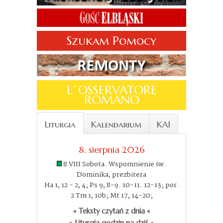
Szukam Pomocy
L´OSSERVATORE
ROMANO
Liturgia
Kalendarium
KAI
8. sierpnia 2026
8 VIII Sobota. Wspomnienie św.
Dominika, prezbitera
Ha 1, 12 - 2, 4; Ps 9, 8-9. 10-11. 12-13; por.
2 Tm 1, 10b; Mt 17, 14-20;
» Teksty czytań z dnia «
» Liturgia godzin na dziś «