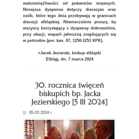
wstrzemięźliwości od pokarmów mięsnych.
Niniejsza dyspensa dotyczy diecezjan oraz
osób, które tego dnia przebywają w granicach
diecezji elbląskiej. Równocześnie proszę, by
wszyscy korzystający z dyspensy dobrowolnie,
przy okazji, wsparli jałmużną znajdujących się
w potrzebie (por. kan. 87, 1250-1251 KPK).
+Jacek Jezierski, biskup elbląski
Elbląg, dn. 7 marca 2024
30. rocznica święceń
biskupich bp. Jacka
Jezierskiego [5 III 2024]
05.03.2024 r.