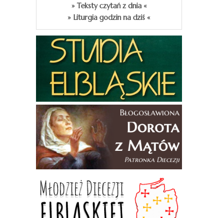
» Teksty czytań z dnia «
» Liturgia godzin na dziś «