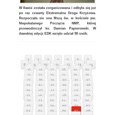
W Iławie została zorganizowana i odbyła się już
po raz czwarty Ekstremalna Droga Krzyżowa.
Rozpoczęła sie ona Mszą św. w kościele pw.
Niepokalanego Poczęcia NMP, której
przewodniczył ks. Damian Papierowski. W
iławskiej edycji EDK wzięło udział 90 osób.
1
2
3
4
5
6
7
8
9
10
11
12
13
14
15
16
17
18
19
20
21
22
23
24
25
26
27
28
29
30
31
32
33
34
35
36
37
38
39
40
41
42
43
44
45
46
47
48
49
50
51
52
53
54
55
56
57
58
59
60
61
62
63
64
65
66
67
68