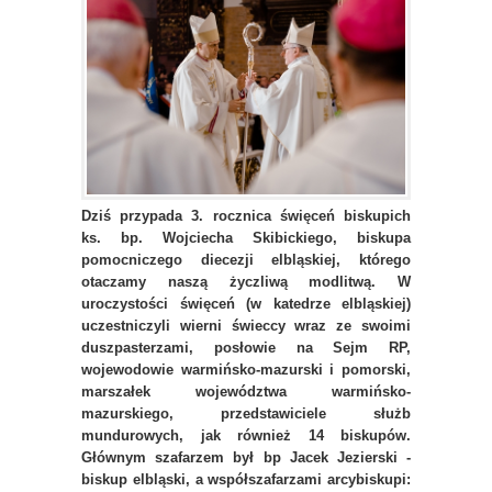
Dziś przypada 3. rocznica święceń biskupich
ks. bp. Wojciecha Skibickiego, biskupa
pomocniczego diecezji elbląskiej, którego
otaczamy naszą życzliwą modlitwą. W
uroczystości święceń (w katedrze elbląskiej)
uczestniczyli wierni świeccy wraz ze swoimi
duszpasterzami, posłowie na Sejm RP,
wojewodowie warmińsko-mazurski i pomorski,
marszałek województwa warmińsko-
mazurskiego, przedstawiciele służb
mundurowych, jak również 14 biskupów.
Głównym szafarzem był bp Jacek Jezierski -
biskup elbląski, a współszafarzami arcybiskupi: