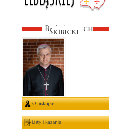
Bp Wojciech
Skibicki
O biskupie
Listy i kazania