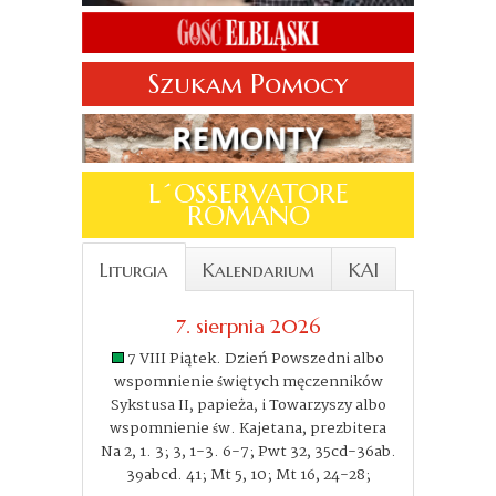
Szukam Pomocy
L´OSSERVATORE
ROMANO
Liturgia
Kalendarium
KAI
7. sierpnia 2026
7 VIII Piątek. Dzień Powszedni albo
wspomnienie świętych męczenników
Sykstusa II, papieża, i Towarzyszy albo
wspomnienie św. Kajetana, prezbitera
Na 2, 1. 3; 3, 1-3. 6-7; Pwt 32, 35cd-36ab.
39abcd. 41; Mt 5, 10; Mt 16, 24-28;