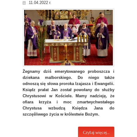
11.04.2022 r.
Żegnamy dziś emerytowanego proboszcza i
dziekana malborskiego. Do niego także
odnoszą się słowa proroka Izajasza i Ewangelii.
Ksiądz prałat Jan został powołany do służby
Chrystusowi w Kościele. Mamy nadzieję, że
ofiara krzyża i moc zmartwychwstałego
Chrystusa wzbudzą Księdza Jana do
szczęśliwego życia w królestwie Bożym.
Czytaj więcej...