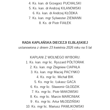
4. Ks. kan. dr Grzegorz PUCHALSKI
5. Ks. kan. dr Andrzej KILANOWSKI
6. Ks. kan. dr Andrzej KŁÓDKA
7. Ks. kan. mgr Sylwester ZIEMANN
8. Ks. dr Piotr FIAŁEK
RADA KAPŁAŃSKA DIECEZJI ELBLĄSKIEJ
ustanowiona z dniem 23 kwietnia 2026 roku na 5 lat
KAPŁANI Z WOLNEGO WYBORU:
1. Ks. kan. mgr lic. Ryszard PÓŁTORAK
2. Ks. kan. mgr Zbigniew CIAPAŁA
3. Ks. kan. mgr Maciej PACYNKO
4. Ks. mgr lic. Michał BIK
5. Ks. mgr lic. Łukasz GACA
6. Ks. mgr lic. Sławomir GŁODZIK
7. Ks. mgr lic. Piotr MAKOWSKI
8. Ks. mgr lic. Marcin MARCINIAK
9 . Ks. mgr lic. Artur MŁODZIŃSKI
10. Ks. mgr lic. Mariusz PAWLIKOWSKI