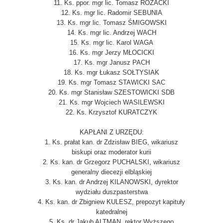
11. Ks. ppor. mgr lic. Tomasz RÓŻACKI
12. Ks. mgr lic. Radomir SEBUNIA
13. Ks. mgr lic. Tomasz ŚMIGOWSKI
14. Ks. mgr lic. Andrzej WACH
15. Ks. mgr lic. Karol WAGA
16. Ks. mgr Jerzy MŁOCICKI
17. Ks. mgr Janusz PACH
18. Ks. mgr Łukasz SOŁTYSIAK
19. Ks. mgr Tomasz STAWICKI SAC
20. Ks. mgr Stanisław SZESTOWICKI SDB
21. Ks. mgr Wojciech WASILEWSKI
22. Ks. Krzysztof KURATCZYK
KAPŁANI Z URZĘDU:
1. Ks. prałat kan. dr Zdzisław BIEG, wikariusz
biskupi oraz moderator kurii
2. Ks. kan. dr Grzegorz PUCHALSKI, wikariusz
generalny diecezji elbląskiej
3. Ks. kan. dr Andrzej KILANOWSKI, dyrektor
wydziału duszpasterstwa
4. Ks. kan. dr Zbigniew KULESZ, prepozyt kapituły
katedralnej
5. Ks. dr Jakub ALTMAN, rektor Wyższego