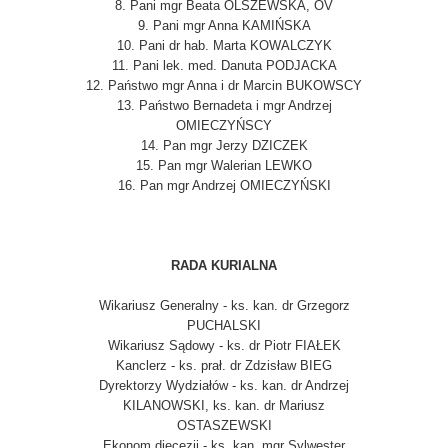
8. Pani mgr Beata OLSZEWSKA, OV
9. Pani mgr Anna KAMIŃSKA
10. Pani dr hab. Marta KOWALCZYK
11. Pani lek. med. Danuta PODJACKA
12. Państwo mgr Anna i dr Marcin BUKOWSCY
13. Państwo Bernadeta i mgr Andrzej
OMIECZYŃSCY
14. Pan mgr Jerzy DZICZEK
15. Pan mgr Walerian LEWKO
16. Pan mgr Andrzej OMIECZYŃSKI
RADA KURIALNA
Wikariusz Generalny - ks. kan. dr Grzegorz
PUCHALSKI
Wikariusz Sądowy - ks. dr Piotr FIAŁEK
Kanclerz - ks. prał. dr Zdzisław BIEG
Dyrektorzy Wydziałów - ks. kan. dr Andrzej
KILANOWSKI, ks. kan. dr Mariusz
OSTASZEWSKI
Ekonom diecezji - ks. kan. mgr Sylwester