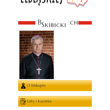
Bp Wojciech
Skibicki
O biskupie
Listy i kazania