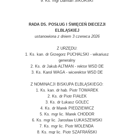
9. Ks. mgr Damian SIKORSKI
RADA DS. POSŁUG I ŚWIĘCEŃ DIECEZJI
ELBLĄSKIEJ
ustanowiona z dniem 3 czerwca 2026
Z URZĘDU:
1. Ks. kan. dr Grzegorz PUCHALSKI - wikariusz
generalny
2. Ks. dr Jakub ALTMAN - rektor WSD DE
3. Ks. Karol WAGA - wicerektor WSD DE
Z NOMINACJI BISKUPA ELBLĄSKIEGO:
1. Ks. kan. dr hab. Piotr TOWAREK
2.
Ks. dr Piotr FIAŁEK
3.
Ks. dr Łukasz GOLEC
4.
Ks. dr Marek PIEDZIEWICZ
5.
Ks. mgr lic. Marek CHODOR
6. Ks. mgr lic. Jarosław ŁUKASZEWSKI
7. Ks. mgr lic. Piotr MOLENDA
8. Ks. mgr lic. Piotr SZAFRAŃSKI