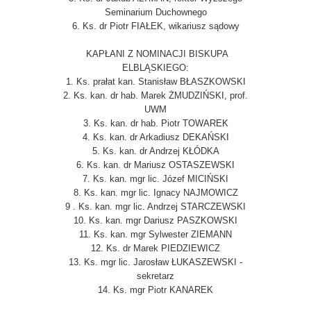
Seminarium Duchownego
6. Ks. dr Piotr FIAŁEK, wikariusz sądowy
KAPŁANI Z NOMINACJI BISKUPA
ELBLĄSKIEGO:
1. Ks. prałat kan. Stanisław BŁASZKOWSKI
2. Ks. kan. dr hab. Marek ŻMUDZIŃSKI, prof.
UWM
3. Ks. kan. dr hab. Piotr TOWAREK
4. Ks. kan. dr Arkadiusz DEKAŃSKI
5. Ks. kan. dr Andrzej KŁÓDKA
6. Ks. kan. dr Mariusz OSTASZEWSKI
7. Ks. kan. mgr lic. Józef MICIŃSKI
8. Ks. kan. mgr lic. Ignacy NAJMOWICZ
9 . Ks. kan. mgr lic. Andrzej STARCZEWSKI
10. Ks. kan. mgr Dariusz PASZKOWSKI
11. Ks. kan. mgr Sylwester ZIEMANN
12. Ks. dr Marek PIEDZIEWICZ
13. Ks. mgr lic. Jarosław ŁUKASZEWSKI -
sekretarz
14. Ks. mgr Piotr KANAREK