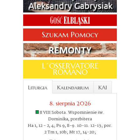
Szukam Pomocy
L´OSSERVATORE
ROMANO
Liturgia
Kalendarium
KAI
8. sierpnia 2026
8 VIII Sobota. Wspomnienie św.
Dominika, prezbitera
Ha 1, 12 - 2, 4; Ps 9, 8-9. 10-11. 12-13; por.
2 Tm 1, 10b; Mt 17, 14-20;