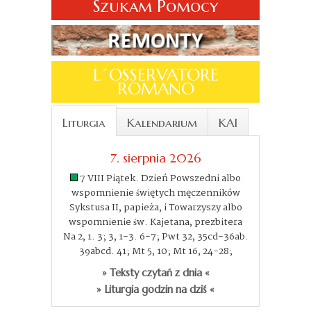
Szukam Pomocy
L´OSSERVATORE
ROMANO
Liturgia
Kalendarium
KAI
7. sierpnia 2026
7 VIII Piątek. Dzień Powszedni albo
wspomnienie świętych męczenników
Sykstusa II, papieża, i Towarzyszy albo
wspomnienie św. Kajetana, prezbitera
Na 2, 1. 3; 3, 1-3. 6-7; Pwt 32, 35cd-36ab.
39abcd. 41; Mt 5, 10; Mt 16, 24-28;
» Teksty czytań z dnia «
» Liturgia godzin na dziś «