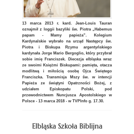
1
3 marc
a 2013 r. kard. Jean-Louis Tauran
oznajmił z loggii bazyliki św. Piotra „Habemus
papam - Mamy papieża”. Kolegium
Kardynalskie wybrało na urząd Następcy św.
Piotra i Biskupa Rzymu argentyńskiego
kardynała Jorge Mario Bergoglio, który przybrał
sobie imię Franciszek. Diecezja elbląska wraz
ze swoimi Księżmi Biskupami: pamięta, otacza
modlitwą i miłością osobę Ojca Świętego
Franciszka. Transmisja Mszy św. w intencji
Papieża ze świątyni Opatrzności Bożej, z
udziałem Episkopatu Polski, pod
przewodnictwem Nuncjusza Apostolskiego w
Polsce - 13 marca 2018 - w TVPInfo g. 17.30.
Elbląska Szkoła Biblijna