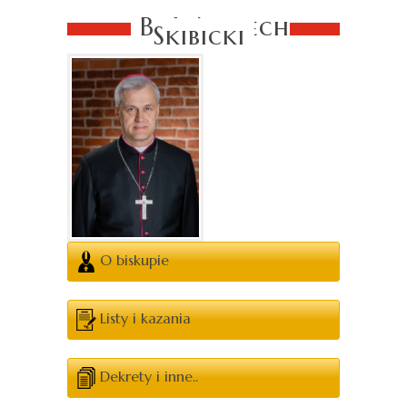
Bp Wojciech
Skibicki
O biskupie
Listy i kazania
Dekrety i inne..