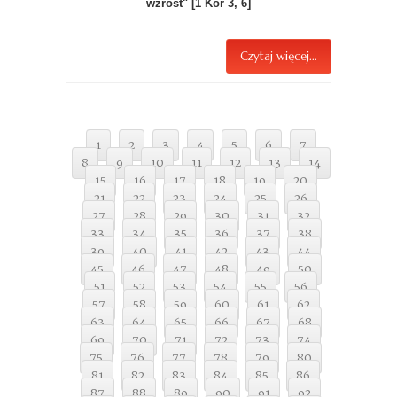
wzrost" [1 Kor 3, 6]
Czytaj więcej...
1
2
3
4
5
6
7
8
9
10
11
12
13
14
15
16
17
18
19
20
21
22
23
24
25
26
27
28
29
30
31
32
33
34
35
36
37
38
39
40
41
42
43
44
45
46
47
48
49
50
51
52
53
54
55
56
57
58
59
60
61
62
63
64
65
66
67
68
69
70
71
72
73
74
75
76
77
78
79
80
81
82
83
84
85
86
87
88
89
90
91
92