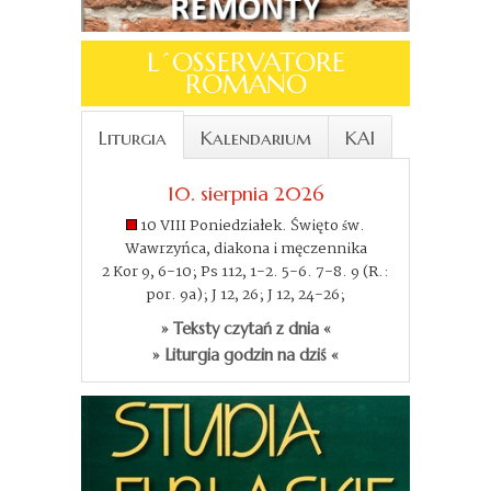
L´OSSERVATORE
ROMANO
Liturgia
Kalendarium
KAI
10. sierpnia 2026
10 VIII Poniedziałek. Święto św.
Wawrzyńca, diakona i męczennika
2 Kor 9, 6-10; Ps 112, 1-2. 5-6. 7-8. 9 (R.:
por. 9a); J 12, 26; J 12, 24-26;
» Teksty czytań z dnia «
» Liturgia godzin na dziś «