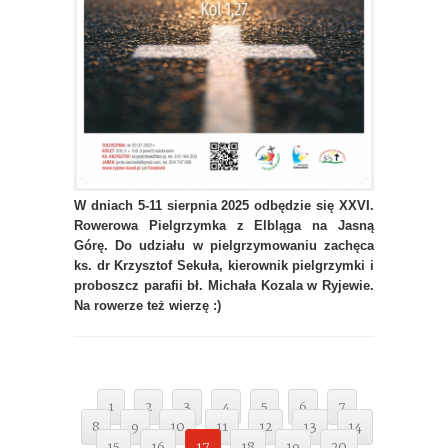
W dniach 5-11 sierpnia 2025 odbędzie się XXVI.
Rowerowa Pielgrzymka z Elbląga na Jasną
Górę. Do udziału w pielgrzymowaniu zachęca
ks. dr Krzysztof Sekuła, kierownik pielgrzymki i
proboszcz parafii bł. Michała Kozala w Ryjewie.
Na rowerze też wierzę :)
1
2
3
4
5
6
7
8
9
10
11
12
13
14
15
16
17
18
19
20