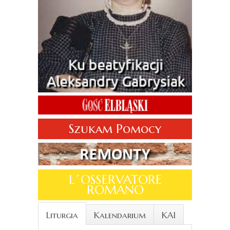
Szukam Pomocy
L´OSSERVATORE
ROMANO
Liturgia
Kalendarium
KAI