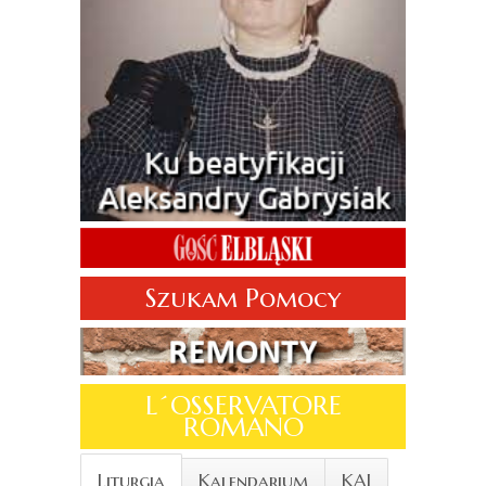
Szukam Pomocy
L´OSSERVATORE
ROMANO
Liturgia
Kalendarium
KAI