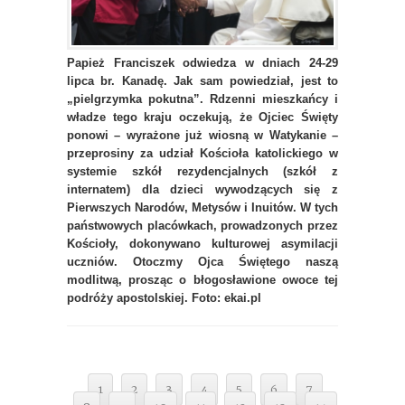
Papież Franciszek odwiedza w dniach 24-29
lipca br. Kanadę. Jak sam powiedział, jest to
„pielgrzymka pokutna”. Rdzenni mieszkańcy i
władze tego kraju oczekują, że Ojciec Święty
ponowi – wyrażone już wiosną w Watykanie –
przeprosiny za udział Kościoła katolickiego w
systemie szkół rezydencjalnych (szkół z
internatem) dla dzieci wywodzących się z
Pierwszych Narodów, Metysów i Inuitów. W tych
państwowych placówkach, prowadzonych przez
Kościoły, dokonywano kulturowej asymilacji
uczniów. Otoczmy Ojca Świętego naszą
modlitwą, prosząc o błogosławione owoce tej
podróży apostolskiej. Foto: ekai.pl
1
2
3
4
5
6
7