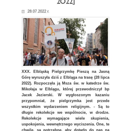
2022]
28.07.2022 r.
XXX. Elbląską Pielgrzymkę Pieszą na Jasną
Górę wyruszyła dziś z Elbląga na trasę (28 lipca
2022). Rozpoczęła ją Msza św. w katedrze św.
Mikołaja w Elblągu, której przewodniczył bp
Jacek Jezierski. W wygłoszonym kazaniu
przypomniał, że pielgrzymka jest przede
wszystkim wydarzeniem religijnym. - Są to
długie rekolekcje we wspólnocie, w drodze.
Rekolekcje wymagające wiele skupienia,
uspokojenia, wewnętrznego wyciszenia. One, te
chwile, są potrzebne, aby dotarło do nas na