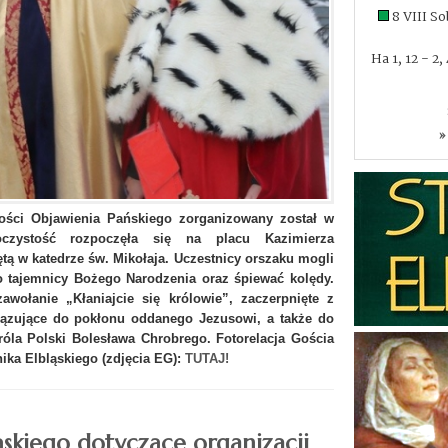
8 VIII S
Ha 1, 12 - 2
»
ości Objawienia Pańskiego zorganizowany został w
oczystość rozpoczęła się na placu Kazimierza
tą w katedrze św. Mikołaja. Uczestnicy orszaku mogli
o tajemnicy Bożego Narodzenia oraz śpiewać kolędy.
wołanie „Kłaniajcie się królowie”, zaczerpnięte z
iązujące do pokłonu oddanego Jezusowi, a także do
róla Polski Bolesława Chrobrego. Fotorelacja Gościa
ika Elbląskiego (zdjęcia EG):
TUTAJ!
ąskiego dotyczące organizacji