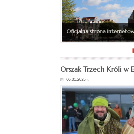
Ingres bp. Wojciecha Skibic
Oficjalna strona internetow
(depesza, fotorelacja)...
Orszak Trzech Króli w E
06.01.2025 r.