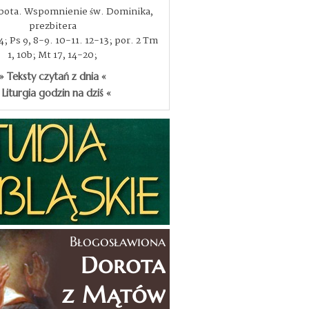
obota. Wspomnienie św. Dominika,
prezbitera
, 4; Ps 9, 8-9. 10-11. 12-13; por. 2 Tm
1, 10b; Mt 17, 14-20;
» Teksty czytań z dnia «
 Liturgia godzin na dziś «