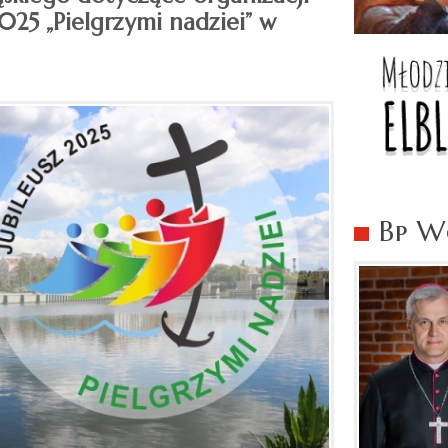
25 „Pielgrzymi nadziei” w
Bp Wo