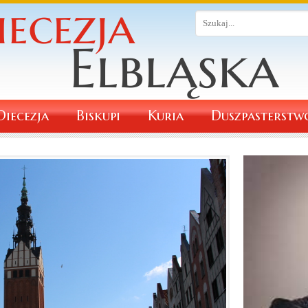
Diecezja
Biskupi
Kuria
Duszpasterstw