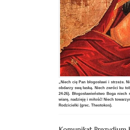
„Niech cię Pan błogosławi i strzeże. N
obdarzy swą łaską. Niech zwróci ku tob
24-26). Błogosławieństwo Boga niech
wiarę, nadzieję i miłość! Niech towarz
Rodzicielki (grec. Theotokos).
Komunikat Prezydium Ko