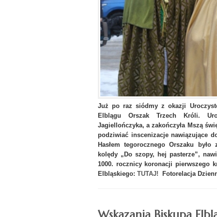
Już po raz siódmy z okazji Uroczyst
Elblągu Orszak Trzech Króli. Ur
Jagiellończyka, a zakończyła Mszą świę
podziwiać inscenizacje nawiązujące d
Hasłem tegorocznego Orszaku było za
kolędy „Do szopy, hej pasterze”, naw
1000. rocznicy koronacji pierwszego k
Elbląskiego:
TUTAJ!
Fotorelacja Dzienn
Wskazania Biskupa Elbl