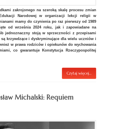
adkami zakrojonego na szeroką skalę procesu zmian
dukacji Narodowej w organizacji lekcji religii w
mianami mamy do czynienia po raz pierwszy od 1989
yjęte od września 2024 roku, jak i zapowiadane na
ób jednoznaczny stoją w sprzeczności z przepisami
 są krzywdzące i dyskryminujące dla wielu uczniów i
 również w prawa rodziców i opiekunów do wychowania
iami, co gwarantuje Konstytucja Rzeczypospolitej
Czytaj więcej...
rosław Michalski: Requiem