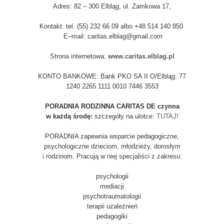
Adres: 82 – 300 Elbląg, ul. Zamkowa 17,
Kontakt: tel. (55) 232 66 09 albo +48 514 140 850
E–mail: caritas.elblag@gmail.com
Strona internetowa:
www.caritas.elblag.pl
KONTO BANKOWE: Bank PKO SA II O/Elbląg: 77
1240 2265 1111 0010 7446 3553
PORADNIA RODZINNA CARITAS DE czynna
w każdą środę:
szczegóły na ulotce:
TUTAJ!
PORADNIA zapewnia wsparcie pedagogiczne,
psychologiczne dzieciom, młodzieży, dorosłym
i rodzinom. Pracują w niej specjaliści z zakresu:
psychologii
mediacji
psychotraumatologii
terapii uzależnień
pedagogiki