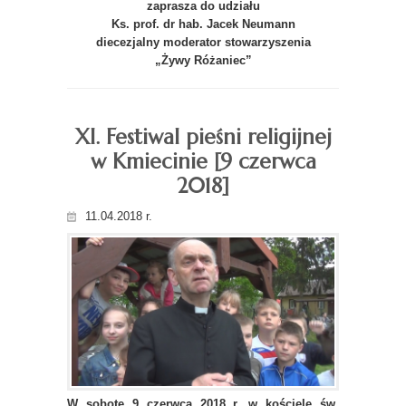
zaprasza do udziału
Ks. prof. dr hab. Jacek Neumann
diecezjalny moderator stowarzyszenia
„Żywy Różaniec”
XI. Festiwal pieśni religijnej
w Kmiecinie [9 czerwca
2018]
11.04.2018 r.
W sobotę 9 czerwca 2018 r. w kościele św.