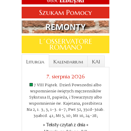
Szukam Pomocy
L´OSSERVATORE
ROMANO
Liturgia
Kalendarium
KAI
7. sierpnia 2026
7 VIII Piątek. Dzień Powszedni albo
wspomnienie świętych męczenników
Sykstusa II, papieża, i Towarzyszy albo
wspomnienie św. Kajetana, prezbitera
Na 2, 1. 3; 3, 1-3. 6-7; Pwt 32, 35cd-36ab.
39abcd. 41; Mt 5, 10; Mt 16, 24-28;
» Teksty czytań z dnia «