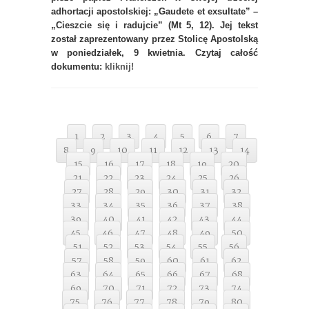
adhortacji apostolskiej: „Gaudete et exsultate” –
„Cieszcie się i radujcie” (Mt 5, 12). Jej tekst
został zaprezentowany przez Stolicę Apostolską
w poniedziałek, 9 kwietnia. Czytaj całość
dokumentu:
kliknij!
1
2
3
4
5
6
7
8
9
10
11
12
13
14
15
16
17
18
19
20
21
22
23
24
25
26
27
28
29
30
31
32
33
34
35
36
37
38
39
40
41
42
43
44
45
46
47
48
49
50
51
52
53
54
55
56
57
58
59
60
61
62
63
64
65
66
67
68
69
70
71
72
73
74
75
76
77
78
79
80