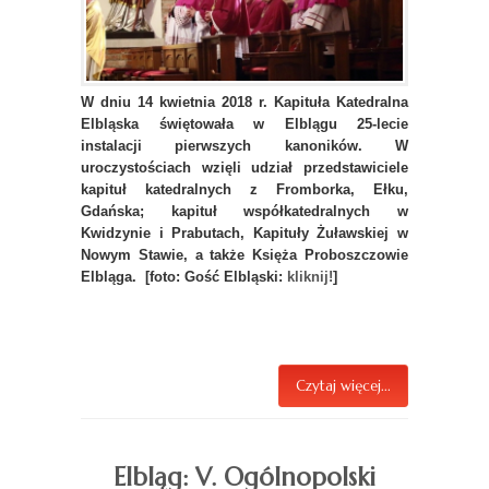
W dniu 14 kwietnia 2018 r. Kapituła Katedralna
Elbląska świętowała w Elblągu 25-lecie
instalacji pierwszych kanoników. W
uroczystościach wzięli udział przedstawiciele
kapituł katedralnych z Fromborka, Ełku,
Gdańska; kapituł współkatedralnych w
Kwidzynie i Prabutach, Kapituły Żuławskiej w
Nowym Stawie, a także Księża Proboszczowie
Elbląga. [foto: Gość Elbląski:
kliknij!
]
Czytaj więcej...
Elbląg: V. Ogólnopolski