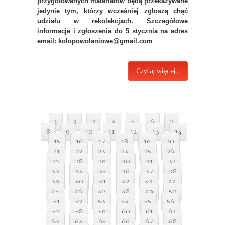
przygotowanych materiałów będą przekazywane
jedynie tym, którzy wcześniej zgłoszą chęć
udziału w rekolekcjach. Szczegółowe
informacje i zgłoszenia do 5 stycznia na adres
email: kolopowolaniowe@gmail.com
Czytaj więcej...
1
2
3
4
5
6
7
8
9
10
11
12
13
14
15
16
17
18
19
20
21
22
23
24
25
26
27
28
29
30
31
32
33
34
35
36
37
38
39
40
41
42
43
44
45
46
47
48
49
50
51
52
53
54
55
56
57
58
59
60
61
62
63
64
65
66
67
68