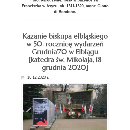
Foto: Narodzenie, fresk w bazylice św.
Franciszka w Asyżu, ok. 1311-1320, autor: Giotto
di Bondone.
Kazanie biskupa elbląskiego
w 50. rocznicę wydarzeń
Grudnia’70 w Elblągu
[katedra św. Mikołaja, 18
grudnia 2020]
18.12.2020 r.