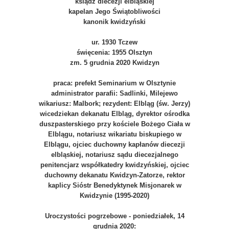
ksiądz diecezji elbląskiej
kapelan Jego Świątobliwości
kanonik kwidzyński
ur. 1930 Tczew
święcenia: 1955 Olsztyn
zm. 5 grudnia 2020 Kwidzyn
praca: prefekt Seminarium w Olsztynie
administrator parafii: Sadlinki, Milejewo
wikariusz: Malbork; rezydent: Elbląg (św. Jerzy)
wicedziekan dekanatu Elbląg, dyrektor ośrodka
duszpasterskiego przy kościele Bożego Ciała w
Elblągu, notariusz wikariatu biskupiego w
Elblągu, ojciec duchowny kapłanów diecezji
elbląskiej, notariusz sądu diecezjalnego
penitencjarz współkatedry kwidzyńskiej, ojciec
duchowny dekanatu Kwidzyn-Zatorze, rektor
kaplicy Sióstr Benedyktynek Misjonarek w
Kwidzynie (1995-2020)
Uroczystości pogrzebowe - poniedziałek, 14
grudnia 2020: