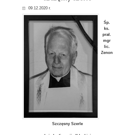
09.12.2020 r.
Śp.
ks.
prał.
mgr
lic.
Zenon
Szczęsny Szerle