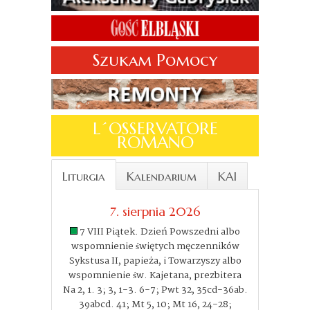
Szukam Pomocy
L´OSSERVATORE
ROMANO
Liturgia
Kalendarium
KAI
7. sierpnia 2026
7 VIII Piątek. Dzień Powszedni albo
wspomnienie świętych męczenników
Sykstusa II, papieża, i Towarzyszy albo
wspomnienie św. Kajetana, prezbitera
Na 2, 1. 3; 3, 1-3. 6-7; Pwt 32, 35cd-36ab.
39abcd. 41; Mt 5, 10; Mt 16, 24-28;