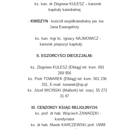
ks. kan. dr Zbigniew KULESZ – kanonik
kapituły katedralnej
-
KWIDZYN
- kościół współkatedralny pw. św.
Jana Ewangelisty
ks. kan. mgr lic. Ignacy NAJMOWICZ -
kanonik prepozyt kapituły
II. EGZORCYŚCI DIECEZJALNI:
ks. Zbigniew KULESZ (Elbląg) tel. kom. 691
269 956
ks. Piotr TOWAREK (Elbląg) tel. kom. 501 236
331, E-mail: towarek@op.pl
ks. Józef MICIŃSKI (Malbork) tel. stacj. 55 272
31 87
III. CENZORZY KSIĄG RELIGIJNYCH:
ks. prof. dr hab. Wojciech ZAWADZKI -
koordynator
ks. dr hab. Marek KARCZEWSKI prof. UWM