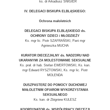
ks. dr Arkadiusz ŚNIGIER
IV. DELEGACI BISKUPA ELBLĄSKIEGO:
Ochrona małoletnich
DELEGACI BISKUPA ELBLĄSKIEGO ds.
OCHRONY DZIECI i MŁODZIEŻY
Ks. mgr lic. Piotr SZAFRAŃSKI, Pani mgr
Agnieszka MUCHA
KURATOR DIECEZJALNY ds. NADZORU NAD
UKARANYMI ZA MOLESTOWANIE SEKSUALNE
Ks. prał. dr hab. Stefan EWERTOWSKI, Ks. kan.
mgr Edward RYSZTOWSKI, Ks. mgr lic. Piotr
MOLENDA
DUSZPASTERZ DO POMOCY DUCHOWEJ
MAŁOLETNIM OFIAROM WYKORZYSTANIA
SEKSUALNEGO
Ks. kan. dr Zbigniew KULESZ
KOORDYNATOR ds. WSPÓŁPRACY DIECEZJI