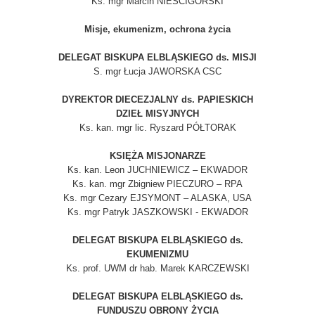
Ks. mgr Marcin NIEŚCIGORSKI
Misje, ekumenizm, ochrona życia
DELEGAT BISKUPA ELBLĄSKIEGO ds. MISJI
S. mgr Łucja JAWORSKA CSC
DYREKTOR DIECEZJALNY ds. PAPIESKICH
DZIEŁ MISYJNYCH
Ks. kan. mgr lic. Ryszard PÓŁTORAK
KSIĘŻA MISJONARZE
Ks. kan. Leon JUCHNIEWICZ – EKWADOR
Ks. kan. mgr Zbigniew PIECZURO – RPA
Ks. mgr Cezary EJSYMONT – ALASKA, USA
Ks. mgr Patryk JASZKOWSKI - EKWADOR
DELEGAT BISKUPA ELBLĄSKIEGO ds.
EKUMENIZMU
Ks. prof. UWM dr hab. Marek KARCZEWSKI
DELEGAT BISKUPA ELBLĄSKIEGO ds.
FUNDUSZU OBRONY ŻYCIA