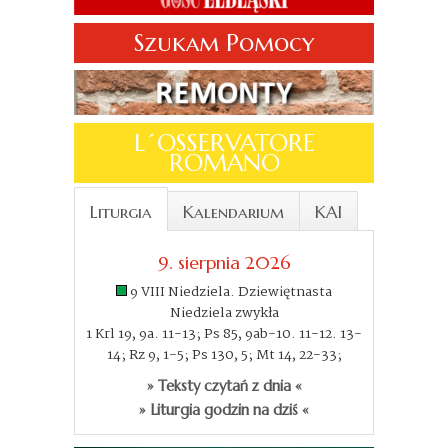
Szukam Pomocy
L´OSSERVATORE
ROMANO
Liturgia
Kalendarium
KAI
9. sierpnia 2026
9 VIII Niedziela. Dziewiętnasta
Niedziela zwykła
1 Krl 19, 9a. 11-13; Ps 85, 9ab-10. 11-12. 13-
14; Rz 9, 1-5; Ps 130, 5; Mt 14, 22-33;
» Teksty czytań z dnia «
» Liturgia godzin na dziś «