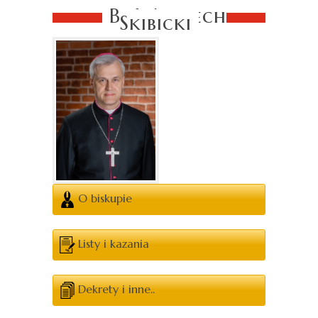
Bp Wojciech
Skibicki
O biskupie
Listy i kazania
Dekrety i inne..