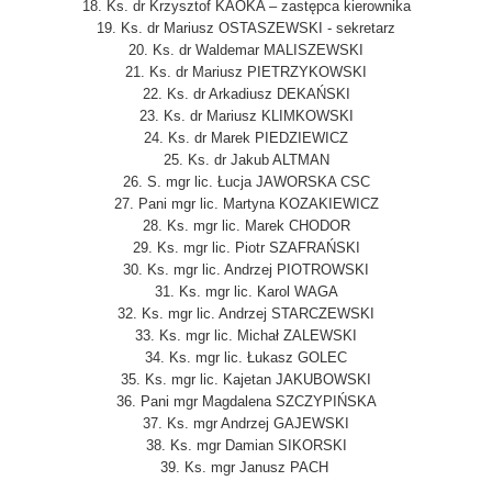
18. Ks. dr Krzysztof KAOKA – zastępca kierownika
19. Ks. dr Mariusz OSTASZEWSKI - sekretarz
20. Ks. dr Waldemar MALISZEWSKI
21. Ks. dr Mariusz PIETRZYKOWSKI
22. Ks. dr Arkadiusz DEKAŃSKI
23. Ks. dr Mariusz KLIMKOWSKI
24. Ks. dr Marek PIEDZIEWICZ
25. Ks. dr Jakub ALTMAN
26. S. mgr lic. Łucja JAWORSKA CSC
27. Pani mgr lic. Martyna KOZAKIEWICZ
28. Ks. mgr lic. Marek CHODOR
29. Ks. mgr lic. Piotr SZAFRAŃSKI
30. Ks. mgr lic. Andrzej PIOTROWSKI
31. Ks. mgr lic. Karol WAGA
32. Ks. mgr lic. Andrzej STARCZEWSKI
33. Ks. mgr lic. Michał ZALEWSKI
34. Ks. mgr lic. Łukasz GOLEC
35. Ks. mgr lic. Kajetan JAKUBOWSKI
36. Pani mgr Magdalena SZCZYPIŃSKA
37. Ks. mgr Andrzej GAJEWSKI
38. Ks. mgr Damian SIKORSKI
39. Ks. mgr Janusz PACH