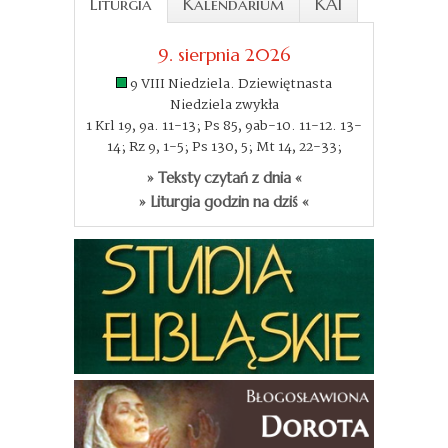
Liturgia
Kalendarium
KAI
9. sierpnia 2026
9 VIII Niedziela. Dziewiętnasta
Niedziela zwykła
1 Krl 19, 9a. 11-13; Ps 85, 9ab-10. 11-12. 13-
14; Rz 9, 1-5; Ps 130, 5; Mt 14, 22-33;
» Teksty czytań z dnia «
» Liturgia godzin na dziś «