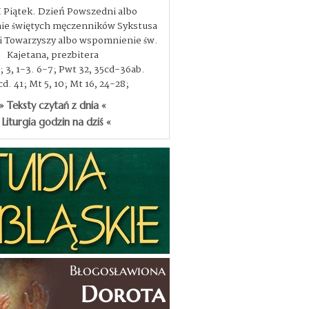
I Piątek. Dzień Powszedni albo
e świętych męczenników Sykstusa
, i Towarzyszy albo wspomnienie św.
Kajetana, prezbitera
3; 3, 1-3. 6-7; Pwt 32, 35cd-36ab.
d. 41; Mt 5, 10; Mt 16, 24-28;
» Teksty czytań z dnia «
 Liturgia godzin na dziś «