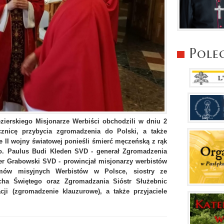
Pole
ezierskiego
Misjonarze Werbiści obchodzili w dniu 2
cznicę przybycia zgromadzenia do Polski, a także
e II wojny światowej ponieśli śmierć męczeńską z rąk
 o. Paulus Budi Kleden SVD - generał Zgromadzenia
ter Grabowski SVD - prowincjał misjonarzy werbistów
mów misyjnych Werbistów w Polsce, siostry ze
cha Świętego oraz Zgromadzania Sióstr Służebnic
ji (zgromadzenie klauzurowe), a także przyjaciele