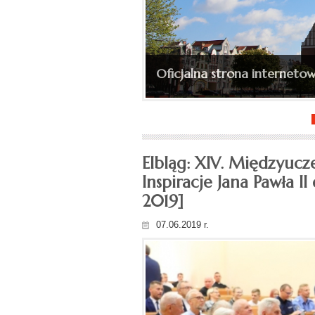
Ingres bp. Wojciecha Skibic
Oficjalna strona internetow
(depesza, fotorelacja)...
Elbląg: XIV. Międzyuc
Inspiracje Jana Pawła I
2019]
07.06.2019 r.