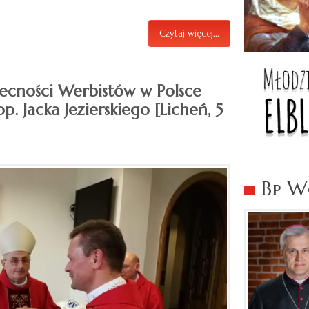
Czytaj więcej...
cności Werbistów w Polsce
 Jacka Jezierskiego [Licheń, 5
Bp Wo