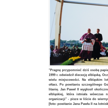
"Pragnę przypomnieć dziś osobę papież
1999 r. odwiedził diecezję elbląską. Oc
wielu miejscowości. Na elbląskim lo
ołtarz. Po powitaniu szczególnego G
litanię. Jan Paweł II wygłosił okolicz
elbląskiej, która istniała wówczas 
organizacji" - pisze w liście do wierny
[foto: powitanie Jana Pawła II na lotnis