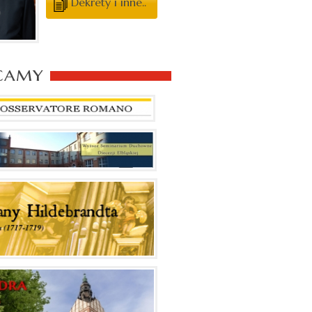
Dekrety i inne..
camy