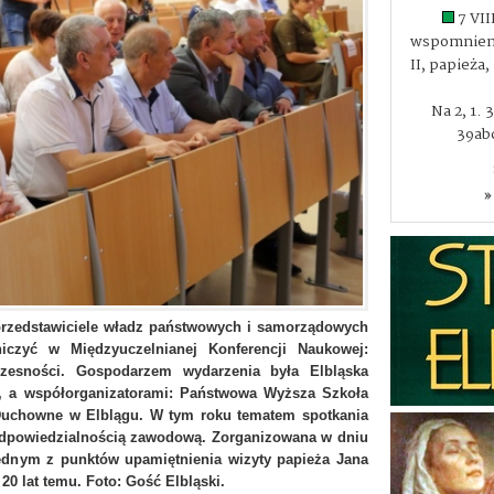
7 VII
wspomnieni
II, papieża
Na 2, 1. 
39abc
»
 przedstawiciele władz państwowych i samorządowych
niczyć w Międzyuczelnianej Konferencji Naukowej:
czesności. Gospodarzem wydarzenia była Elbląska
, a współorganizatorami: Państwowa Wyższa Szkoła
uchowne w Elblągu. W tym roku tematem spotkania
i odpowiedzialnością zawodową. Zorganizowana w dniu
 jednym z punktów upamiętnienia wizyty papieża Jana
 20 lat temu. Foto: Gość Elbląski.