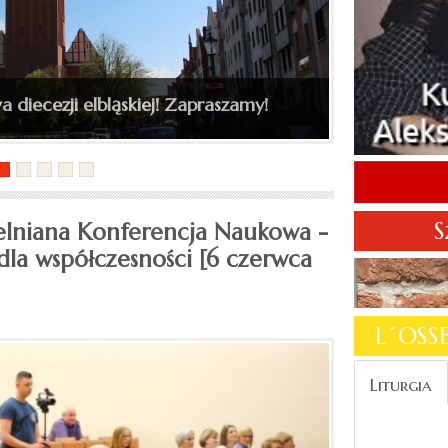
kiego do katedry św. Mikołaja
a diecezji elbląskiej! Zapraszamy!
S
zelniana Konferencja Naukowa -
I dla współczesności [6 czerwca
L´OS
Liturgia