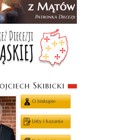
jciech Skibicki
O biskupie
Listy i kazania