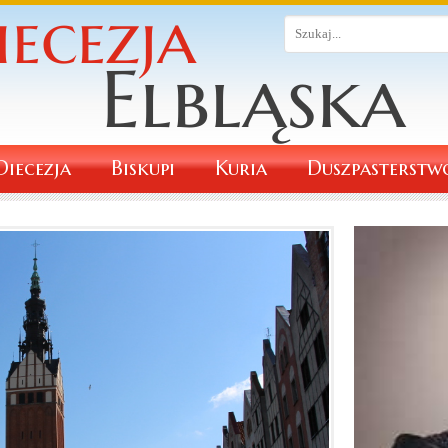
Diecezja
Biskupi
Kuria
Duszpasterstw