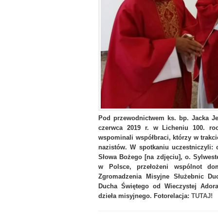
Pod przewodnictwem ks. bp. Jacka J
czerwca 2019 r. w Licheniu 100. ro
wspominali współbraci, którzy w trakci
nazistów. W spotkaniu uczestniczyli:
Słowa Bożego [na zdjęciu], o. Sylwes
w Polsce, przełożeni wspólnot do
Zgromadzenia Misyjne Służebnic Du
Ducha Świętego od Wieczystej Adorac
dzieła misyjnego.
Fotorelacja:
TUTAJ!