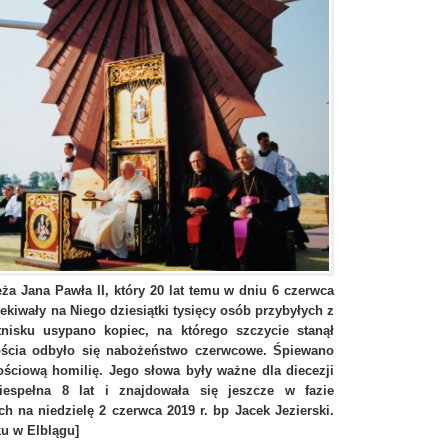
a Jana Pawła II, który 20 lat temu w dniu 6 czerwca
zekiwały na Niego dziesiątki tysięcy osób przybyłych z
tnisku usypano kopiec, na którego szczycie stanął
ościa odbyło się nabożeństwo czerwcowe. Śpiewano
nościową homilię. Jego słowa były ważne dla diecezji
niespełna 8 lat i znajdowała się jeszcze w fazie
ch na niedzielę 2 czerwca 2019 r. bp Jacek Jezierski.
ku w Elblągu]