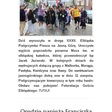
Dziś wyruszyła w drogę XXXII. Elbląska
Pielgrzymka Piesza na Jasną Górę. Uroczyste
wyjście poprzedziła poranna Msza św. w
elbląskiej katedrze, której przewodniczył bp
Jacek Jezierski. W kolejnych dniach do
wędrujacych dołączą grupy z Malborka, Morąga,
Pasłęka, Kwidzyna oraz Iławy. Do sanktuarium
jasnogórskiego dotrą one w dniu 11 sierpnia.
Pielgrzymujacym towarzyszy w tym roku hasło:
Obdarz nas pokojem! Fotorelacja Gościa
Elbląskiego:
TUTAJ!
Orędzie papieża Franciszka