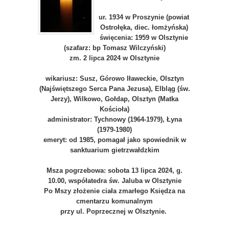
ur. 1934 w Proszynie (powiat
Ostrołęka, diec. łomżyńska)
święcenia: 1959 w Olsztynie
(szafarz: bp Tomasz Wilczyński)
zm. 2 lipca 2024 w Olsztynie
wikariusz: Susz, Górowo Iławeckie, Olsztyn
(Najświętszego Serca Pana Jezusa), Elbląg (św.
Jerzy), Wilkowo, Gołdap, Olsztyn (Matka
Kościoła)
administrator: Tychnowy (1964-1979), Łyna
(1979-1980)
emeryt: od 1985, pomagał jako spowiednik w
sanktuarium gietrzwałdzkim
Msza pogrzebowa: sobota 13 lipca 2024, g.
10.00, współatedra św. Jaluba w Olsztynie
Po Mszy złożenie ciała zmarłego Księdza na
cmentarzu komunalnym
przy ul. Poprzecznej w Olsztynie.