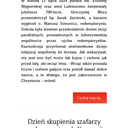
W sobotę 13 lipca 2024 parafia św. Elżbiety
Węgierskiej oraz wieś Lubieszewo świętowały
jubileusz 700-lecia. Uroczystej Mszy
przewodniczył bp Jacek Jezierski, a kazanie
wygłosił o. Mariusz Simonicz, redemptorysta.
Sobota była bowiem przedostatnim dniem misji
parafialnych, prowadzonych w lubieszewskiej
wspólnocie przez ojców redemptorystów.
Kaznodzieja przyrównał wielowiekowe dzieje
tutejszej wspólnoty do drzewa. Jak wskazywał,
nie jest ono być może tak bujne i zielone jak
przed laty, ale wciąż trwa. - Wciąż także posiada
liczne i zielone gałęzie oraz potrafi dawać dobre
owoce, a to dlatego, że jest zakorzenione w
Chrystusie – mówił.
Czytaj więcej...
Dzień skupienia szafarzy