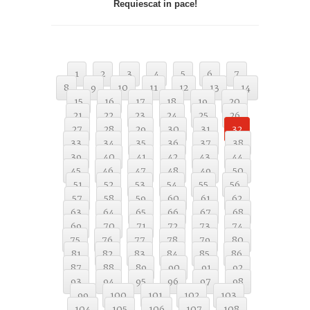
Requiescat in pace!
1
2
3
4
5
6
7
8
9
10
11
12
13
14
15
16
17
18
19
20
21
22
23
24
25
26
27
28
29
30
31
32
33
34
35
36
37
38
39
40
41
42
43
44
45
46
47
48
49
50
51
52
53
54
55
56
57
58
59
60
61
62
63
64
65
66
67
68
69
70
71
72
73
74
75
76
77
78
79
80
81
82
83
84
85
86
87
88
89
90
91
92
93
94
95
96
97
98
99
100
101
102
103
104
105
106
107
108