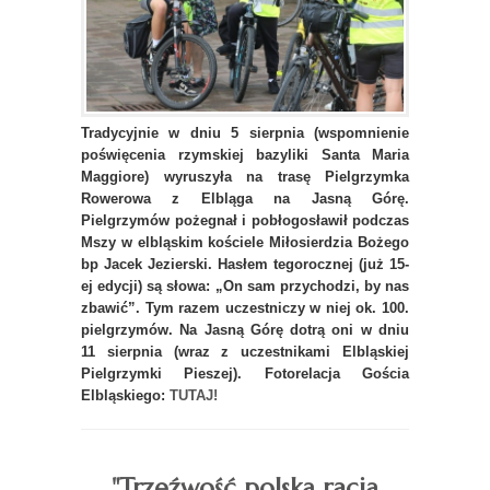
Tradycyjnie w dniu 5 sierpnia (wspomnienie
poświęcenia rzymskiej bazyliki Santa Maria
Maggiore) wyruszyła na trasę Pielgrzymka
Rowerowa z Elbląga na Jasną Górę.
Pielgrzymów pożegnał i pobłogosławił podczas
Mszy w elbląskim kościele Miłosierdzia Bożego
bp Jacek Jezierski. Hasłem tegorocznej (już 15-
ej edycji) są słowa: „On sam przychodzi, by nas
zbawić”. Tym razem uczestniczy w niej ok. 100.
pielgrzymów. Na Jasną Górę dotrą oni w dniu
11 sierpnia (wraz z uczestnikami Elbląskiej
Pielgrzymki Pieszej). Fotorelacja Gościa
Elbląskiego:
TUTAJ!
"Trzeźwość polską racją