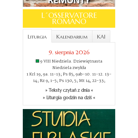
L´OSSERVATORE
ROMANO
Liturgia
Kalendarium
KAI
9. sierpnia 2026
9 VIII Niedziela. Dziewiętnasta
Niedziela zwykła
1 Krl 19, 9a. 11-13; Ps 85, 9ab-10. 11-12. 13-
14; Rz 9, 1-5; Ps 130, 5; Mt 14, 22-33;
» Teksty czytań z dnia «
» Liturgia godzin na dziś «