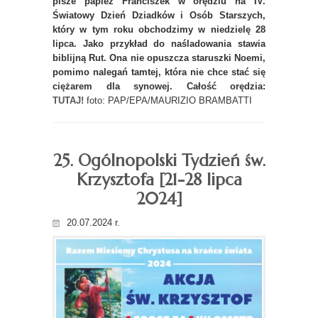
pisze papież Franciszek w orędziu na IV.
Światowy Dzień Dziadków i Osób Starszych,
który w tym roku obchodzimy w niedzielę 28
lipca. Jako przykład do naśladowania stawia
biblijną Rut. Ona nie opuszcza staruszki Noemi,
pomimo nalegań tamtej, która nie chce stać się
ciężarem dla synowej. Całość orędzia:
TUTAJ!
foto: PAP/EPA/MAURIZIO BRAMBATTI
25. Ogólnopolski Tydzień św.
Krzysztofa [21-28 lipca
2024]
20.07.2024 r.