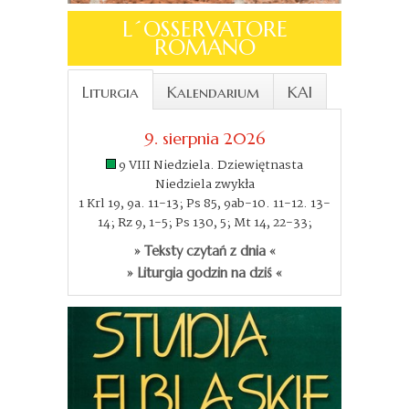
L´OSSERVATORE
ROMANO
Liturgia
Kalendarium
KAI
9. sierpnia 2026
9 VIII Niedziela. Dziewiętnasta
Niedziela zwykła
1 Krl 19, 9a. 11-13; Ps 85, 9ab-10. 11-12. 13-
14; Rz 9, 1-5; Ps 130, 5; Mt 14, 22-33;
» Teksty czytań z dnia «
» Liturgia godzin na dziś «