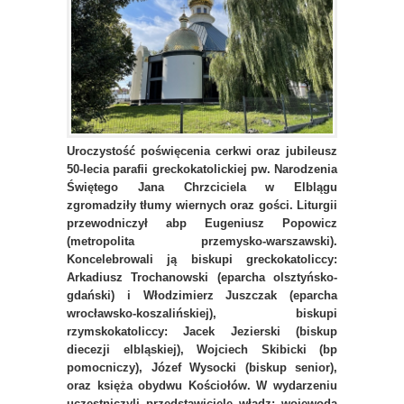
Uroczystość poświęcenia cerkwi oraz jubileusz
50-lecia parafii greckokatolickiej pw. Narodzenia
Świętego Jana Chrzciciela w Elblągu
zgromadziły tłumy wiernych oraz gości. Liturgii
przewodniczył abp Eugeniusz Popowicz
(metropolita przemysko-warszawski).
Koncelebrowali ją biskupi greckokatoliccy:
Arkadiusz Trochanowski (eparcha olsztyńsko-
gdański) i Włodzimierz Juszczak (eparcha
wrocławsko-koszalińskiej), biskupi
rzymskokatoliccy: Jacek Jezierski (biskup
diecezji elbląskiej), Wojciech Skibicki (bp
pomocniczy), Józef Wysocki (biskup senior),
oraz księża obydwu Kościołów. W wydarzeniu
uczestniczyli przedstawiciele władz: wojewoda