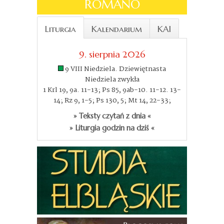
ROMANO
Liturgia
Kalendarium
KAI
9. sierpnia 2026
9 VIII Niedziela. Dziewiętnasta
Niedziela zwykła
1 Krl 19, 9a. 11-13; Ps 85, 9ab-10. 11-12. 13-
14; Rz 9, 1-5; Ps 130, 5; Mt 14, 22-33;
» Teksty czytań z dnia «
» Liturgia godzin na dziś «