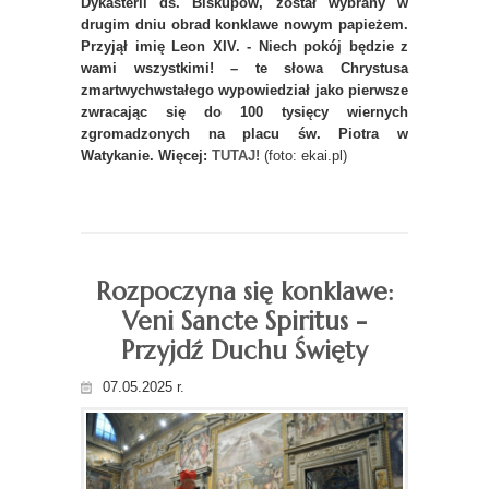
Dykasterii ds. Biskupów, został wybrany w
drugim dniu obrad konklawe nowym papieżem.
Przyjął imię Leon XIV. - Niech pokój będzie z
wami wszystkimi! – te słowa Chrystusa
zmartwychwstałego wypowiedział jako pierwsze
zwracając się do 100 tysięcy wiernych
zgromadzonych na placu św. Piotra w
Watykanie. Więcej:
TUTAJ!
(foto: ekai.pl)
Rozpoczyna się konklawe:
Veni Sancte Spiritus -
Przyjdź Duchu Święty
07.05.2025 r.