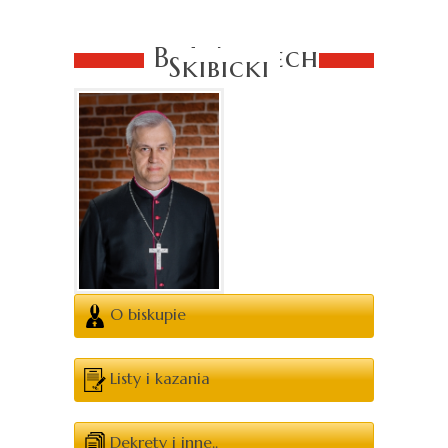
Bp Wojciech
Skibicki
O biskupie
Listy i kazania
Dekrety i inne..