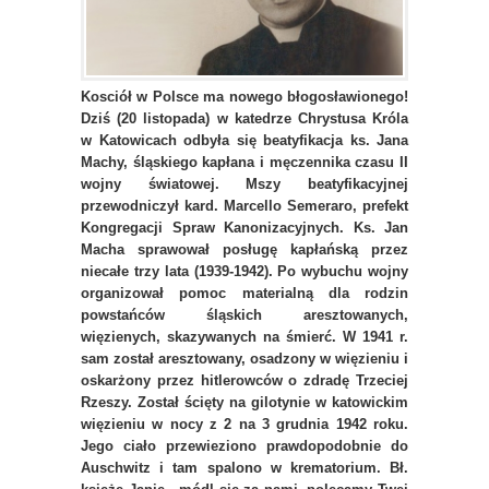
Kosciół w Polsce ma nowego błogosławionego!
Dziś (20 listopada) w katedrze Chrystusa Króla
w Katowicach odbyła się beatyfikacja ks. Jana
Machy, śląskiego kapłana i męczennika czasu II
wojny światowej. Mszy beatyfikacyjnej
przewodniczył kard. Marcello Semeraro, prefekt
Kongregacji Spraw Kanonizacyjnych. Ks. Jan
Macha sprawował posługę kapłańską przez
niecałe trzy lata (1939-1942). Po wybuchu wojny
organizował pomoc materialną dla rodzin
powstańców śląskich aresztowanych,
więzienych, skazywanych na śmierć. W 1941 r.
sam został aresztowany, osadzony w więzieniu i
oskarżony przez hitlerowców o zdradę Trzeciej
Rzeszy. Został ścięty na gilotynie w katowickim
więzieniu w nocy z 2 na 3 grudnia 1942 roku.
Jego ciało przewieziono prawdopodobnie do
Auschwitz i tam spalono w krematorium. Bł.