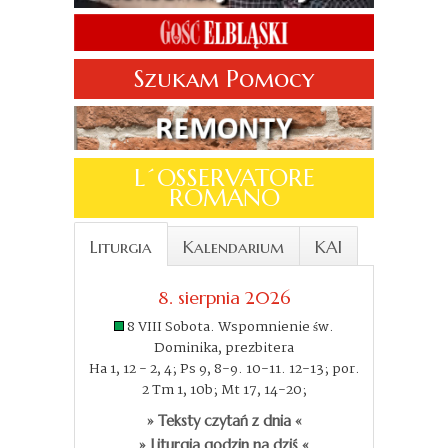
Szukam Pomocy
L´OSSERVATORE
ROMANO
Liturgia
Kalendarium
KAI
8. sierpnia 2026
8 VIII Sobota. Wspomnienie św.
Dominika, prezbitera
Ha 1, 12 - 2, 4; Ps 9, 8-9. 10-11. 12-13; por.
2 Tm 1, 10b; Mt 17, 14-20;
» Teksty czytań z dnia «
» Liturgia godzin na dziś «