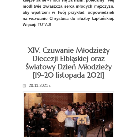
księże Janie - módl się za nami, polecamy Twej
modlitwie zwłaszcza serca młodych mężczyzn,
aby wpatrzeni w Twój przykład, odpowiedzieli
na wezwanie Chrystusa do służby kapłańskiej.
Więcej:
TUTAJ!
XIV. Czuwanie Młodzieży
Diecezji Elbląskiej oraz
Światowy Dzień Młodzieży
[19-20 listopada 2021]
20.11.2021 r.