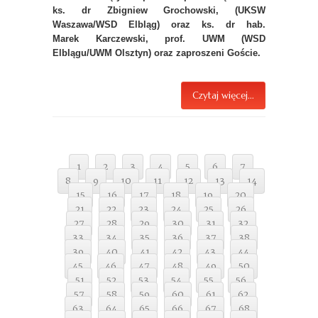
ks. dr Zbigniew Grochowski, (UKSW
Waszawa/WSD Elbląg) oraz ks. dr hab.
Marek Karczewski, prof. UWM (WSD
Elblągu/UWM Olsztyn) oraz zaproszeni Goście.
Czytaj więcej...
1
2
3
4
5
6
7
8
9
10
11
12
13
14
15
16
17
18
19
20
21
22
23
24
25
26
27
28
29
30
31
32
33
34
35
36
37
38
39
40
41
42
43
44
45
46
47
48
49
50
51
52
53
54
55
56
57
58
59
60
61
62
63
64
65
66
67
68