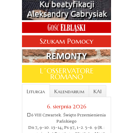
Szukam Pomocy
L´OSSERVATORE
ROMANO
Liturgia
Kalendarium
KAI
6. sierpnia 2026
6 VIII Czwartek. Święto Przemienienia
Pańskiego
Dn 7, 9-10. 13-14; Ps 97, 1-2. 5-6. 9 (R.: