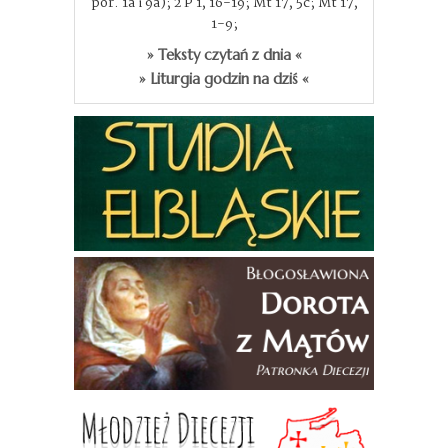
por. 1a i 9a); 2 P 1, 16-19; Mt 17, 5c; Mt 17,
1-9;
» Teksty czytań z dnia «
» Liturgia godzin na dziś «