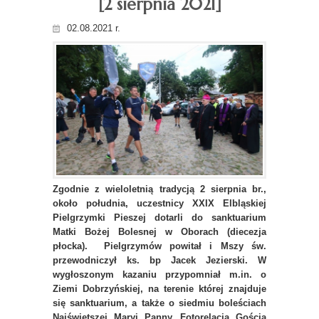
[2 sierpnia 2021]
02.08.2021 r.
Zgodnie z wieloletnią tradycją 2 sierpnia br.,
około południa, uczestnicy XXIX Elbląskiej
Pielgrzymki Pieszej dotarli do sanktuarium
Matki Bożej Bolesnej w Oborach (diecezja
płocka). Pielgrzymów powitał i Mszy św.
przewodniczył ks. bp Jacek Jezierski. W
wygłoszonym kazaniu przypomniał m.in. o
Ziemi Dobrzyńskiej, na terenie której znajduje
się sanktuarium, a także o siedmiu boleściach
Najświętszej Maryi Panny. Fotorelacja Gościa