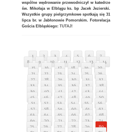
wspólne wędrowanie przewodniczył w katedrze
św. Mikołaja w Elblągu ks. bp Jacek Jezierski.
Wszystkie grupy pielgrzymkowe spotkają się 31
lipca br. w Jabłonowie Pomorskim. Fotorelacja
Gościa Elbląskiego:
TUTAJ!
1
2
3
4
5
6
7
8
9
10
11
12
13
14
15
16
17
18
19
20
21
22
23
24
25
26
27
28
29
30
31
32
33
34
35
36
37
38
39
40
41
42
43
44
45
46
47
48
49
50
51
52
53
54
55
56
57
58
59
60
61
62
63
64
65
66
67
68
69
70
71
72
73
74
75
76
77
78
79
80