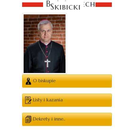
Bp Wojciech
Skibicki
O biskupie
Listy i kazania
Dekrety i inne..