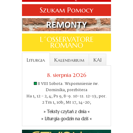
Szukam Pomocy
L´OSSERVATORE
ROMANO
Liturgia
Kalendarium
KAI
8. sierpnia 2026
8 VIII Sobota. Wspomnienie św.
Dominika, prezbitera
Ha 1, 12 - 2, 4; Ps 9, 8-9. 10-11. 12-13; por.
2 Tm 1, 10b; Mt 17, 14-20;
» Teksty czytań z dnia «
» Liturgia godzin na dziś «