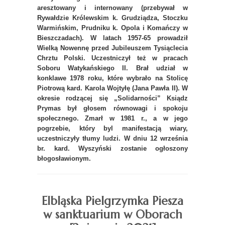
aresztowany i internowany (przebywał w
Rywałdzie Królewskim k. Grudziądza, Stoczku
Warmińskim, Prudniku k. Opola i Komańczy w
Bieszczadach). W latach 1957-65 prowadził
Wielką Nowennę przed Jubileuszem Tysiąclecia
Chrztu Polski. Uczestniczył też w pracach
Soboru Watykańskiego II. Brał udział w
konklawe 1978 roku, które wybrało na Stolicę
Piotrową kard. Karola Wojtyłę (Jana Pawła II). W
okresie rodzącej się „Solidarności” Ksiądz
Prymas był głosem równowagi i spokoju
społecznego. Zmarł w 1981 r., a w jego
pogrzebie, który byl manifestacją wiary,
uczestniczyły tłumy ludzi. W dniu 12 września
br. kard. Wyszyński zostanie ogłoszony
błogosławionym.
Elbląska Pielgrzymka Piesza
w sanktuarium w Oborach