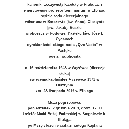
kanonik rzeczywisty kapituły w Prabutach
emerytowany profesor Seminarium w Elblągu
sędzia sądu diecezjalnego
wikariusz w Barczewie [św. Anna], Olsztynie
[św. Jakub], Reszlu
proboszcz w Rodowie, Pasłęku [św. Józef],
Cyganach
dyrektor katolickiego radia „Qvo Vadis” w
Pasłęku
poeta i publicysta
ur. 16 października 1948 w Wężówce [diecezja
ełcka]
święcenia kapłańskie 4 czerwca 1972 w
Olsztynie
zm. 28 listopada 2019 w Elblągu
Msza pogrzebowa:
poniedziałek, 2 grudnia 2019, godz. 12.00
kościół Matki Bożej Fatimskiej w Stagniewie k.
Elbląga
po Mszy złożenie ciała zmarłego Kapłana