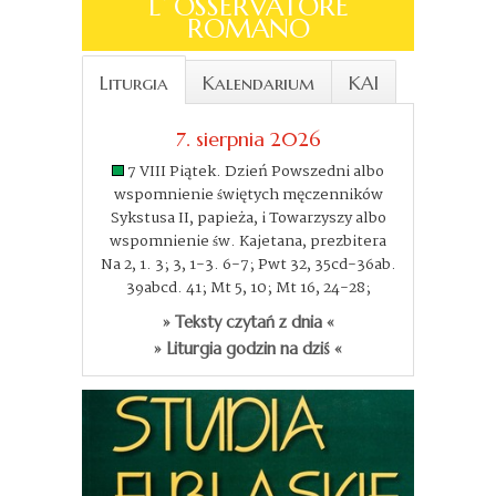
L´OSSERVATORE
ROMANO
Liturgia
Kalendarium
KAI
7. sierpnia 2026
7 VIII Piątek. Dzień Powszedni albo
wspomnienie świętych męczenników
Sykstusa II, papieża, i Towarzyszy albo
wspomnienie św. Kajetana, prezbitera
Na 2, 1. 3; 3, 1-3. 6-7; Pwt 32, 35cd-36ab.
39abcd. 41; Mt 5, 10; Mt 16, 24-28;
» Teksty czytań z dnia «
» Liturgia godzin na dziś «