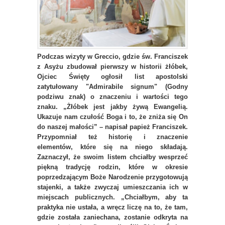
Podczas wizyty w Greccio, gdzie św. Franciszek
z Asyżu zbudował pierwszy w historii żłóbek,
Ojciec Święty ogłosił list apostolski
zatytułowany "Admirabile signum" (Godny
podziwu znak) o znaczeniu i wartości tego
znaku. „Żłóbek jest jakby żywą Ewangelią.
Ukazuje nam czułość Boga i to, że zniża się On
do naszej małości” – napisał papież Franciszek.
Przypomniał też historię i znaczenie
elementów, które się na niego składają.
Zaznaczył, że swoim listem chciałby wesprzeć
piękną tradycję rodzin, które w okresie
poprzedzającym Boże Narodzenie przygotowują
stajenki, a także zwyczaj umieszczania ich w
miejscach publicznych. „Chciałbym, aby ta
praktyka nie ustała, a wręcz liczę na to, że tam,
gdzie została zaniechana, zostanie odkryta na