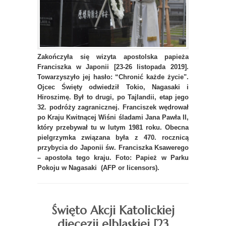
Zakończyła się wizyta apostolska papieża
Franciszka w Japonii [23-26 listopada 2019].
Towarzyszyło jej hasło: “Chronić każde życie".
Ojcec Święty odwiedził Tokio, Nagasaki i
Hiroszimę. Był to drugi, po Tajlandii, etap jego
32. podróży zagranicznej. Franciszek wędrował
po Kraju Kwitnącej Wiśni śladami Jana Pawła II,
który przebywał tu w lutym 1981 roku. Obecna
pielgrzymka związana była z 470. rocznicą
przybycia do Japonii św. Franciszka Ksawerego
– apostoła tego kraju.
Foto: Papież w Parku
Pokoju w Nagasaki (AFP or licensors).
Święto Akcji Katolickiej
diecezji elbląskiej [23