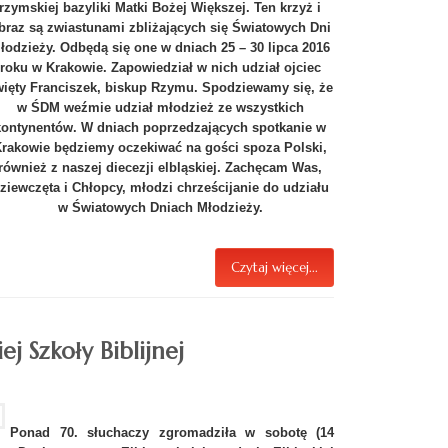
rzymskiej bazyliki Matki Bożej Większej. Ten krzyż i
braz są zwiastunami zbliżających się Światowych Dni
łodzieży. Odbędą się one w dniach 25 – 30 lipca 2016
roku w Krakowie. Zapowiedział w nich udział ojciec
więty Franciszek, biskup Rzymu. Spodziewamy się, że
w ŚDM weźmie udział młodzież ze wszystkich
kontynentów. W dniach poprzedzających spotkanie w
rakowie będziemy oczekiwać na gości spoza Polski,
również z naszej diecezji elbląskiej.
Zachęcam Was,
ziewczęta i Chłopcy, młodzi chrześcijanie do udziału
w Światowych Dniach Młodzieży.
Czytaj więcej...
iej Szkoły Biblijnej
Ponad 70. słuchaczy zgromadziła w sobotę (14