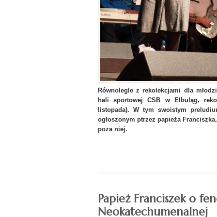
Równolegle z rekolekcjami dla młodzi
hali sportowej CSB w Elbuląg, rekol
listopada). W tym swoistym preludi
ogłoszonym ptrzez papieża Franciszka, w
poza niej.
Papież Franciszek o fe
Neokatechumenalnej