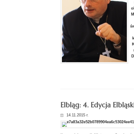
o
M
ś
K
D
Elbląg: 4. Edycja Elbląsk
14.11.2015 r.