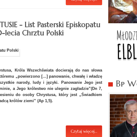
IE - List Pasterski Episkopatu
0-lecia Chrztu Polski
ystusa, Króla Wszechświata docierają do nas słowa
któremu „powierzono […] panowanie, chwałę i władzę
Bp Wo
szystkie narody, ludy i języki. Panowanie Jego jest
inie, a Jego królestwo nie ulegnie zagładzie”(Dn 7,
iesieniu do osoby Chrystusa, który jest „Świadkiem
dcą królów ziemi” (Ap 1,5).
Czytaj więcej...