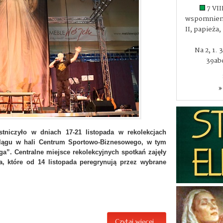
7 VII
wspomnieni
II, papieża
Na 2, 1. 
39abc
»
tniczyło w dniach 17-21 listopada w rekolekcjach
blągu w hali Centrum Sportowo-Biznesowego, w tym
”. Centralne miejsce rekolekcyjnych spotkań zajęły
, które od 14 listopada peregrynują przez wybrane
Czytaj więcej...