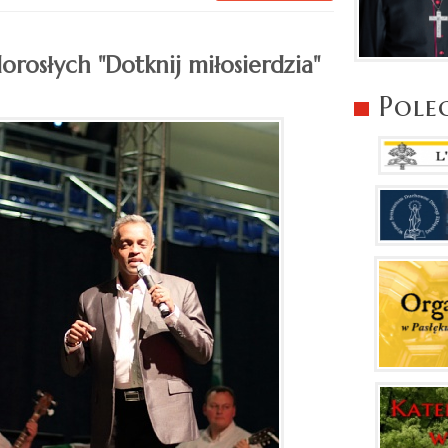
dorosłych "Dotknij miłosierdzia"
Pole