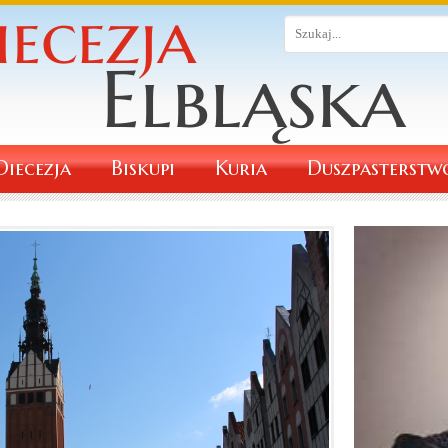
Diecezja
Biskupi
Kuria
Duszpasterstw