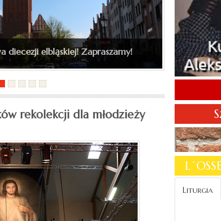
kiego do katedry św. Mikołaja
S
ików rekolekcji dla młodzieży
L´OS
Liturgia