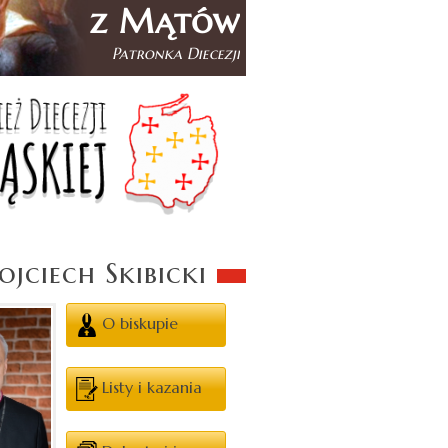
jciech Skibicki
O biskupie
Listy i kazania