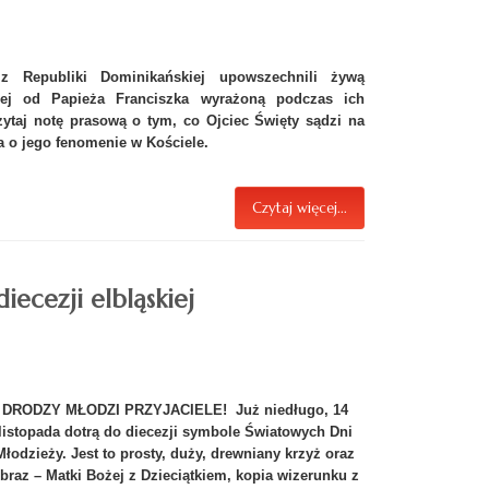
 z Republiki Dominikańskiej upowszechnili żywą
ej od Papieża Franciszka wyrażoną podczas ich
zytaj notę prasową o tym, co Ojciec Święty sądzi na
 o jego fenomenie w Kościele.
Czytaj więcej...
ecezji elbląskiej
DRODZY MŁODZI PRZYJACIELE! Już niedługo, 14
listopada dotrą do diecezji symbole Światowych Dni
Młodzieży. Jest to prosty, duży, drewniany krzyż oraz
braz – Matki Bożej z Dzieciątkiem, kopia wizerunku z