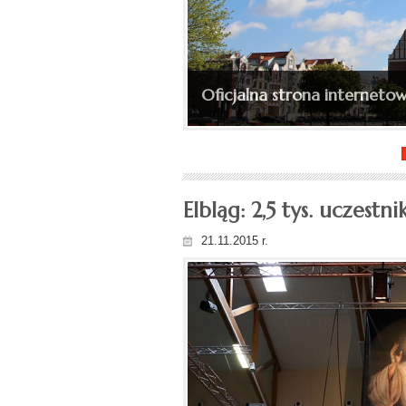
Ingres bp. Wojciecha Skibic
(depesza, fotorelacja)...
Elbląg: 2,5 tys. uczestn
21.11.2015 r.