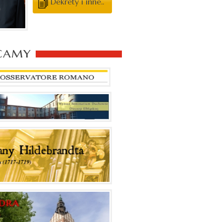
Dekrety i inne..
camy