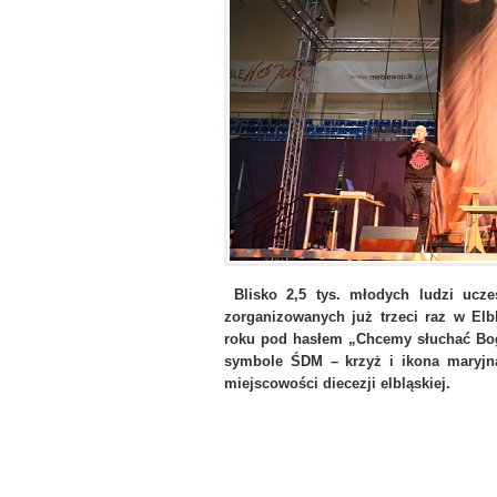
Blisko 2,5 tys. młodych ludzi uczes
zorganizowanych już trzeci raz w El
roku pod hasłem „Chcemy słuchać Boga
symbole ŚDM – krzyż i ikona maryjna
miejscowości diecezji elbląskiej.