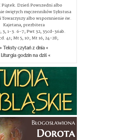
I Piątek. Dzień Powszedni albo
e świętych męczenników Sykstusa
, i Towarzyszy albo wspomnienie św.
Kajetana, prezbitera
3; 3, 1-3. 6-7; Pwt 32, 35cd-36ab.
d. 41; Mt 5, 10; Mt 16, 24-28;
» Teksty czytań z dnia «
 Liturgia godzin na dziś «