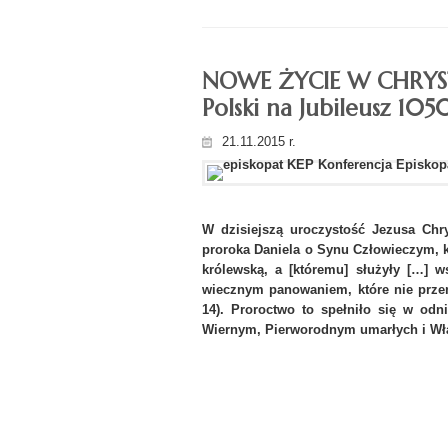
NOWE ŻYCIE W CHRYSTUS
Polski na Jubileusz 105
21.11.2015 r.
W dzisiejszą uroczystość Jezusa Chr
proroka Daniela o Synu Człowieczym, 
królewską, a [któremu] służyły […] w
wiecznym panowaniem, które nie przem
14). Proroctwo to spełniło się w odn
Wiernym, Pierworodnym umarłych i Wła