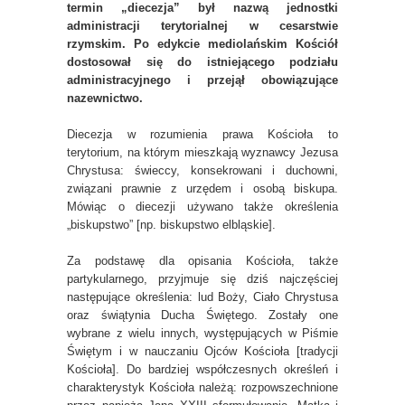
termin „diecezja” był nazwą jednostki
administracji terytorialnej w cesarstwie
rzymskim. Po edykcie mediolańskim Kościół
dostosował się do istniejącego podziału
administracyjnego i przejął obowiązujące
nazewnictwo.
Diecezja w rozumienia prawa Kościoła to
terytorium, na którym mieszkają wyznawcy Jezusa
Chrystusa: świeccy, konsekrowani i duchowni,
związani prawnie z urzędem i osobą biskupa.
Mówiąc o diecezji używano także określenia
„biskupstwo” [np. biskupstwo elbląskie].
Za podstawę dla opisania Kościoła, także
partykularnego, przyjmuje się dziś najczęściej
następujące określenia: lud Boży, Ciało Chrystusa
oraz świątynia Ducha Świętego. Zostały one
wybrane z wielu innych, występujących w Piśmie
Świętym i w nauczaniu Ojców Kościoła [tradycji
Kościoła]. Do bardziej współczesnych określeń i
charakterystyk Kościoła należą: rozpowszechnione