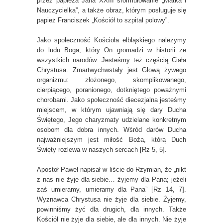
przez papieża Jana XXIII sformułowanie „Matka i
Nauczycielka”, a także obraz, którym posługuje się
papież Franciszek „Kościół to szpital polowy”.
Jako społeczność Kościoła elbląskiego należymy
do ludu Boga, który On gromadzi w historii ze
wszystkich narodów. Jesteśmy też częścią Ciała
Chrystusa. Zmartwychwstały jest Głową żywego
organizmu: złożonego, skomplikowanego,
cierpiącego, poranionego, dotkniętego poważnymi
chorobami. Jako społeczność diecezjalna jesteśmy
miejscem, w którym ujawniają się dary Ducha
Świętego, Jego charyzmaty udzielane konkretnym
osobom dla dobra innych. Wśród darów Ducha
najważniejszym jest miłość Boża, którą Duch
Święty rozlewa w naszych sercach [Rz 5, 5].
Apostoł Paweł napisał w liście do Rzymian, że „nikt
z nas nie żyje dla siebie… żyjemy dla Pana; jeżeli
zaś umieramy, umieramy dla Pana” [Rz 14, 7].
Wyznawca Chrystusa nie żyje dla siebie. Żyjemy,
powinniśmy żyć dla drugich, dla innych. Także
Kościół nie żyje dla siebie, ale dla innych. Nie żyje