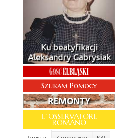
Szukam Pomocy
L´OSSERVATORE
ROMANO
Liturgia
Kalendarium
KAI