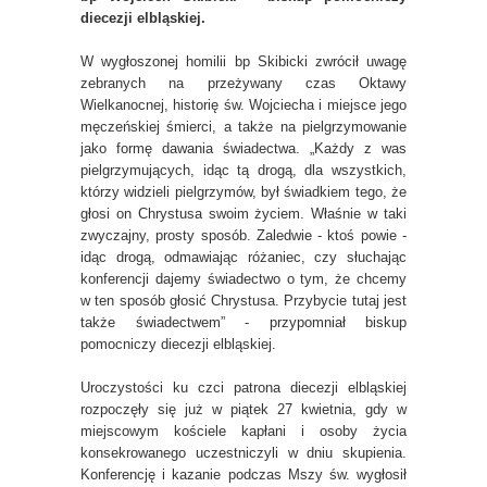
diecezji elbląskiej.
W wygłoszonej homilii bp Skibicki zwrócił uwagę
zebranych na przeżywany czas Oktawy
Wielkanocnej, historię św. Wojciecha i miejsce jego
męczeńskiej śmierci, a także na pielgrzymowanie
jako formę dawania świadectwa. „Każdy z was
pielgrzymujących, idąc tą drogą, dla wszystkich,
którzy widzieli pielgrzymów, był świadkiem tego, że
głosi on Chrystusa swoim życiem. Właśnie w taki
zwyczajny, prosty sposób. Zaledwie - ktoś powie -
idąc drogą, odmawiając różaniec, czy słuchając
konferencji dajemy świadectwo o tym, że chcemy
w ten sposób głosić Chrystusa. Przybycie tutaj jest
także świadectwem” - przypomniał biskup
pomocniczy diecezji elbląskiej.
Uroczystości ku czci patrona diecezji elbląskiej
rozpoczęły się już w piątek 27 kwietnia, gdy w
miejscowym kościele kapłani i osoby życia
konsekrowanego uczestniczyli w dniu skupienia.
Konferencję i kazanie podczas Mszy św. wygłosił