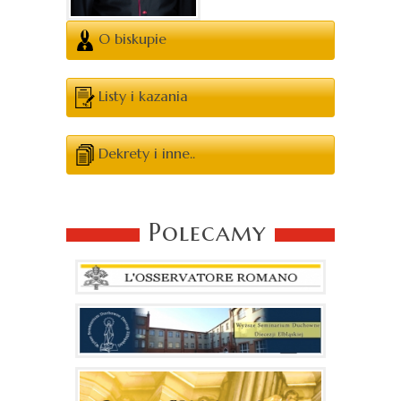
O biskupie
Listy i kazania
Dekrety i inne..
Polecamy