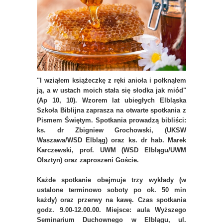
"I wziąłem książeczkę z ręki anioła i połknąłem
ją, a w ustach moich stała się słodka jak miód"
(Ap 10, 10). Wzorem lat ubiegłych Elbląska
Szkoła Biblijna zaprasza na otwarte spotkania z
Pismem Świętym. Spotkania prowadzą bibliści:
ks. dr Zbigniew Grochowski, (UKSW
Waszawa/WSD Elbląg) oraz ks. dr hab. Marek
Karczewski, prof. UWM (WSD Elblągu/UWM
Olsztyn) oraz zaproszeni Goście.
Każde spotkanie obejmuje trzy wykłady (w
ustalone terminowo soboty po ok. 50 min
każdy) oraz przerwy na kawę. Czas spotkania
godz. 9.00-12.00.00. Miejsce: aula Wyższego
Seminarium Duchownego w Elblągu, ul.