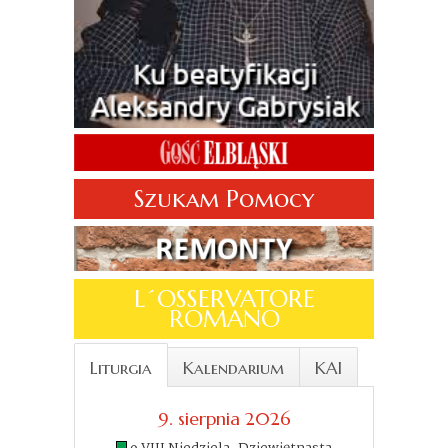
Szukam Pomocy
L´OSSERVATORE
ROMANO
Liturgia
Kalendarium
KAI
9. sierpnia 2026
9 VIII Niedziela. Dziewiętnasta