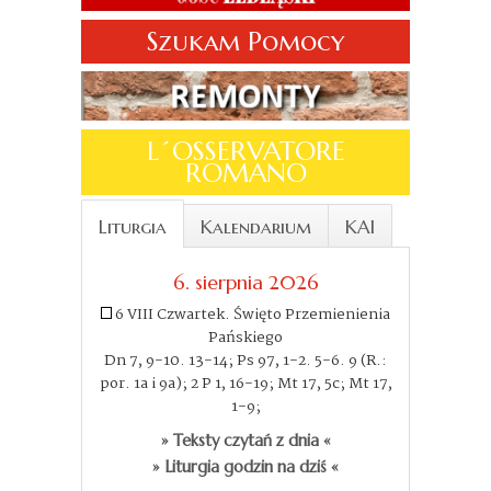
Szukam Pomocy
L´OSSERVATORE
ROMANO
Liturgia
Kalendarium
KAI
6. sierpnia 2026
6 VIII Czwartek. Święto Przemienienia
Pańskiego
Dn 7, 9-10. 13-14; Ps 97, 1-2. 5-6. 9 (R.:
por. 1a i 9a); 2 P 1, 16-19; Mt 17, 5c; Mt 17,
1-9;
» Teksty czytań z dnia «
» Liturgia godzin na dziś «