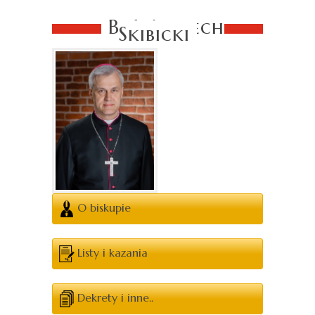
Bp Wojciech
Skibicki
O biskupie
Listy i kazania
Dekrety i inne..