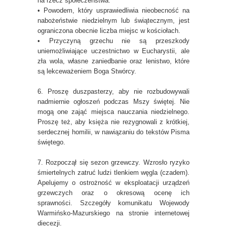
na rzecz społeczeństwa.
• Powodem, który usprawiedliwia nieobecność na
nabożeństwie niedzielnym lub świątecznym, jest
ograniczona obecnie liczba miejsc w kościołach.
• Przyczyną grzechu nie są przeszkody
uniemożliwiające uczestnictwo w Eucharystii, ale
zła wola, własne zaniedbanie oraz lenistwo, które
są lekceważeniem Boga Stwórcy.
6. Proszę duszpasterzy, aby nie rozbudowywali
nadmiernie ogłoszeń podczas Mszy świętej. Nie
mogą one zająć miejsca nauczania niedzielnego.
Proszę też, aby księża nie rezygnowali z krótkiej,
serdecznej homilii, w nawiązaniu do tekstów Pisma
świętego.
7. Rozpoczął się sezon grzewczy. Wzrosło ryzyko
śmiertelnych zatruć ludzi tlenkiem węgla (czadem).
Apelujemy o ostrożność w eksploatacji urządzeń
grzewczych oraz o okresową ocenę ich
sprawności. Szczegóły komunikatu Wojewody
Warmińsko-Mazurskiego na stronie internetowej
diecezji.