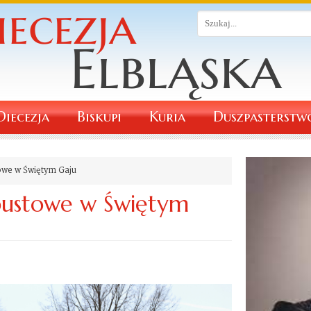
Diecezja
Biskupi
Kuria
Duszpasterstw
owe w Świętym Gaju
pustowe w Świętym