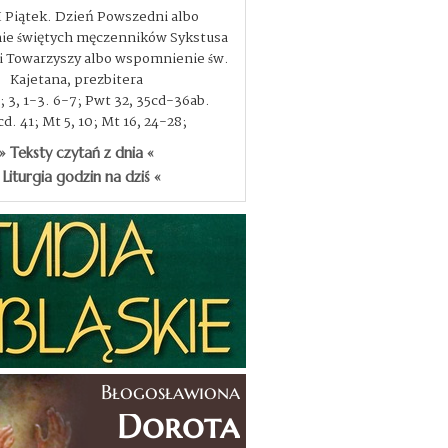
I Piątek. Dzień Powszedni albo
e świętych męczenników Sykstusa
, i Towarzyszy albo wspomnienie św.
Kajetana, prezbitera
3; 3, 1-3. 6-7; Pwt 32, 35cd-36ab.
d. 41; Mt 5, 10; Mt 16, 24-28;
» Teksty czytań z dnia «
 Liturgia godzin na dziś «