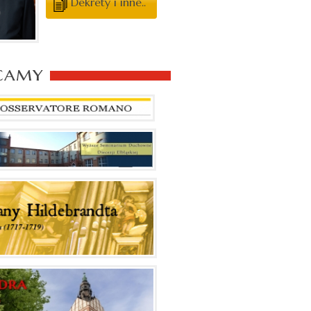
Dekrety i inne..
camy