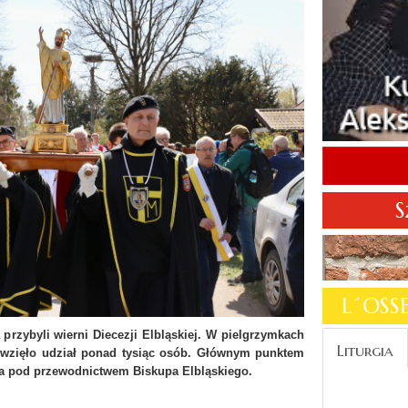
S
L´OS
rzybyli wierni Diecezji Elbląskiej. W pielgrzymkach
Liturgia
 wzięło udział ponad tysiąc osób. Głównym punktem
a pod przewodnictwem Biskupa Elbląskiego.