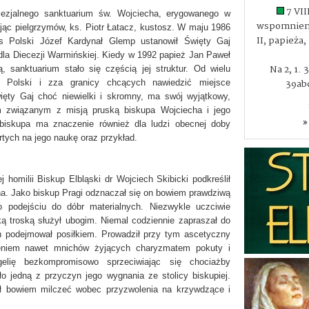
7 VII
cezjalnego sanktuarium św. Wojciecha, erygowanego w
wspomnieni
ając pielgrzymów, ks. Piotr Łatacz, kustosz. W maju 1986
II, papieża
s Polski Józef Kardynał Glemp ustanowił Święty Gaj
dla Diecezji Warmińskiej. Kiedy w 1992 papież Jan Paweł
Na 2, 1. 
ą, sanktuarium stało się częścią jej struktur. Od wielu
39abc
 z Polski i zza granicy chcących nawiedzić miejsce
ęty Gaj choć niewielki i skromny, ma swój wyjątkowy,
 związanym z misją pruską biskupa Wojciecha i jego
»
biskupa ma znaczenie również dla ludzi obecnej doby
tych na jego naukę oraz przykład.
omilii Biskup Elbląski dr Wojciech Skibicki podkreślił
. Jako biskup Pragi odznaczał się on bowiem prawdziwą
o podejściu do dóbr materialnych. Niezwykle uczciwie
ką troską służył ubogim. Niemal codziennie zapraszał do
h podejmował posiłkiem. Prowadził przy tym ascetyczny
ieniem nawet mnichów żyjących charyzmatem pokuty i
gelię bezkompromisowo sprzeciwiając się chociażby
ło jedną z przyczyn jego wygnania ze stolicy biskupiej.
gł bowiem milczeć wobec przyzwolenia na krzywdzące i