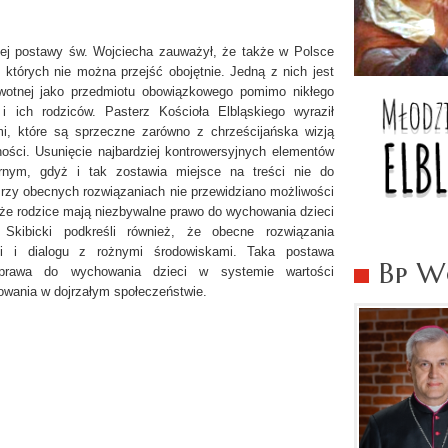
nej postawy św. Wojciecha zauważył, że także w Polsce
których nie można przejść obojętnie. Jedną z nich jest
wotnej jako przedmiotu obowiązkowego pomimo nikłego
i ich rodziców. Pasterz Kościoła Elbląskiego wyraził
i, które są sprzeczne zarówno z chrześcijańska wizją
sności. Usunięcie najbardziej kontrowersyjnych elementów
rnym, gdyż i tak zostawia miejsce na treści nie do
Przy obecnych rozwiązaniach nie przewidziano możliwości
 że rodzice mają niezbywalne prawo do wychowania dzieci
Skibicki podkreśli również, że obecne rozwiązania
ji i dialogu z rożnymi środowiskami. Taka postawa
Bp Wo
prawa do wychowania dzieci w systemie wartości
towania w dojrzałym społeczeństwie.