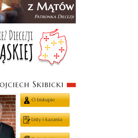
jciech Skibicki
O biskupie
Listy i kazania