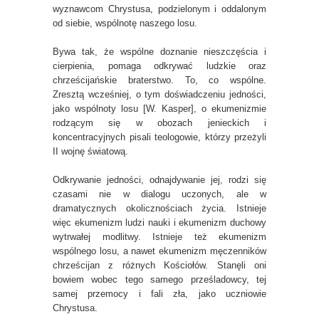
wyznawcom Chrystusa, podzielonym i oddalonym
od siebie, wspólnotę naszego losu.
Bywa tak, że wspólne doznanie nieszczęścia i
cierpienia, pomaga odkrywać ludzkie oraz
chrześcijańskie braterstwo. To, co wspólne.
Zresztą wcześniej, o tym doświadczeniu jedności,
jako wspólnoty losu [W. Kasper], o ekumenizmie
rodzącym się w obozach jenieckich i
koncentracyjnych pisali teologowie, którzy przeżyli
II wojnę światową.
Odkrywanie jedności, odnajdywanie jej, rodzi się
czasami nie w dialogu uczonych, ale w
dramatycznych okolicznościach życia. Istnieje
więc ekumenizm ludzi nauki i ekumenizm duchowy
wytrwałej modlitwy. Istnieje też ekumenizm
wspólnego losu, a nawet ekumenizm męczenników
chrześcijan z różnych Kościołów. Stanęli oni
bowiem wobec tego samego prześladowcy, tej
samej przemocy i fali zła, jako uczniowie
Chrystusa.