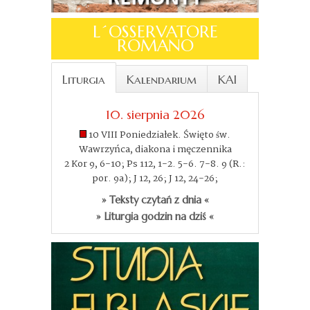
L´OSSERVATORE
ROMANO
Liturgia
Kalendarium
KAI
10. sierpnia 2026
10 VIII Poniedziałek. Święto św.
Wawrzyńca, diakona i męczennika
2 Kor 9, 6-10; Ps 112, 1-2. 5-6. 7-8. 9 (R.:
por. 9a); J 12, 26; J 12, 24-26;
» Teksty czytań z dnia «
» Liturgia godzin na dziś «