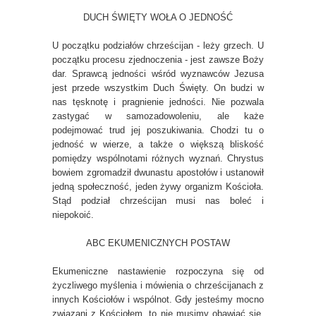
DUCH ŚWIĘTY WOŁA O JEDNOŚĆ
U początku podziałów chrześcijan - leży grzech. U
początku procesu zjednoczenia - jest zawsze Boży
dar. Sprawcą jedności wśród wyznawców Jezusa
jest przede wszystkim Duch Święty. On budzi w
nas tęsknotę i pragnienie jedności. Nie pozwala
zastygać w samozadowoleniu, ale każe
podejmować trud jej poszukiwania. Chodzi tu o
jedność w wierze, a także o większą bliskość
pomiędzy wspólnotami różnych wyznań. Chrystus
bowiem zgromadził dwunastu apostołów i ustanowił
jedną społeczność, jeden żywy organizm Kościoła.
Stąd podział chrześcijan musi nas boleć i
niepokoić.
ABC EKUMENICZNYCH POSTAW
Ekumeniczne nastawienie rozpoczyna się od
życzliwego myślenia i mówienia o chrześcijanach z
innych Kościołów i wspólnot. Gdy jesteśmy mocno
związani z Kościołem, to nie musimy obawiać się,