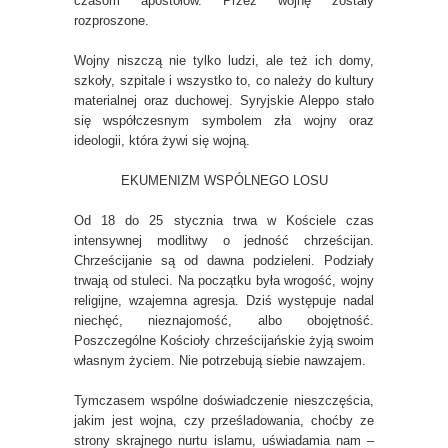
czasom apostołów. Przez wojnę zostały
rozproszone.
Wojny niszczą nie tylko ludzi, ale też ich domy,
szkoły, szpitale i wszystko to, co należy do kultury
materialnej oraz duchowej. Syryjskie Aleppo stało
się współczesnym symbolem zła wojny oraz
ideologii, która żywi się wojną.
EKUMENIZM WSPÓLNEGO LOSU
Od 18 do 25 stycznia trwa w Kościele czas
intensywnej modlitwy o jedność chrześcijan.
Chrześcijanie są od dawna podzieleni. Podziały
trwają od stuleci. Na początku była wrogość, wojny
religijne, wzajemna agresja. Dziś występuje nadal
niechęć, nieznajomość, albo obojętność.
Poszczególne Kościoły chrześcijańskie żyją swoim
własnym życiem. Nie potrzebują siebie nawzajem.
Tymczasem wspólne doświadczenie nieszczęścia,
jakim jest wojna, czy prześladowania, choćby ze
strony skrajnego nurtu islamu, uświadamia nam –