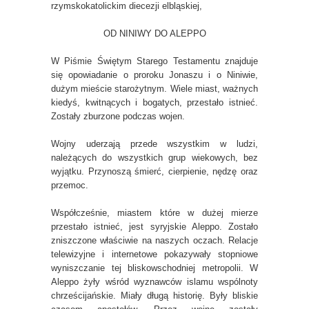
rzymskokatolickim diecezji elbląskiej,
OD NINIWY DO ALEPPO
W Piśmie Świętym Starego Testamentu znajduje
się opowiadanie o proroku Jonaszu i o Niniwie,
dużym mieście starożytnym. Wiele miast, ważnych
kiedyś, kwitnących i bogatych, przestało istnieć.
Zostały zburzone podczas wojen.
Wojny uderzają przede wszystkim w ludzi,
należących do wszystkich grup wiekowych, bez
wyjątku. Przynoszą śmierć, cierpienie, nędzę oraz
przemoc.
Współcześnie, miastem które w dużej mierze
przestało istnieć, jest syryjskie Aleppo. Zostało
zniszczone właściwie na naszych oczach. Relacje
telewizyjne i internetowe pokazywały stopniowe
wyniszczanie tej bliskowschodniej metropolii. W
Aleppo żyły wśród wyznawców islamu wspólnoty
chrześcijańskie. Miały długą historię. Były bliskie