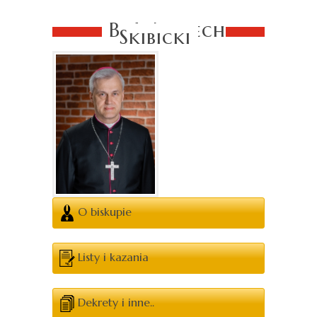
Bp Wojciech
Skibicki
O biskupie
Listy i kazania
Dekrety i inne..