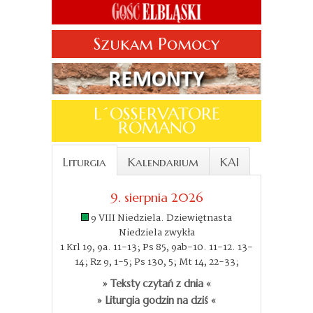
Szukam Pomocy
L´OSSERVATORE
ROMANO
Liturgia
Kalendarium
KAI
9. sierpnia 2026
9 VIII Niedziela. Dziewiętnasta
Niedziela zwykła
1 Krl 19, 9a. 11-13; Ps 85, 9ab-10. 11-12. 13-
14; Rz 9, 1-5; Ps 130, 5; Mt 14, 22-33;
» Teksty czytań z dnia «
» Liturgia godzin na dziś «