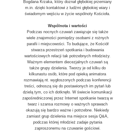
Bogdana Krzaka, który doznał głębokiej przemiany
m.in. dzięki kontaktowi z ludźmi głębokiej wiary i
świadomym wejściu w życie wspólnoty Kościoła.
Wspólnota i wartości
Podczas nocnych czuwań zawiązuje się także
wiele znajomości pomiędzy osobami z rożnych
parafii i miejscowości. To budujące, że Kościół
stwarza przestrzeń spotkania i budowania
wartościowych relacji tak potrzebnych młodzieży.
Ważnym elementem diecezjalnych czuwań są
także grupy dzielenia. Tworzy je od kilku do
kilkunastu osób, które pod opieką animatora
rozmawiają nt. wygłoszonych podczas konferencji
treści, odnoszą się do postawionych im pytań lub
dzielą tym, co ich dotknęło. W świecie komunikacji
zapośredniczonej przez Internet spotkanie twarzą w
twarz i szansa rozmowy o ważnych sprawach
okazują się bardzo ważne i potrzebne. Niekiedy
zamiast grup dzielenia ma miejsce sesja Q&A,
podczas której młodzież zadaje pytania
zaproszonemu na czuwanie gościowi.