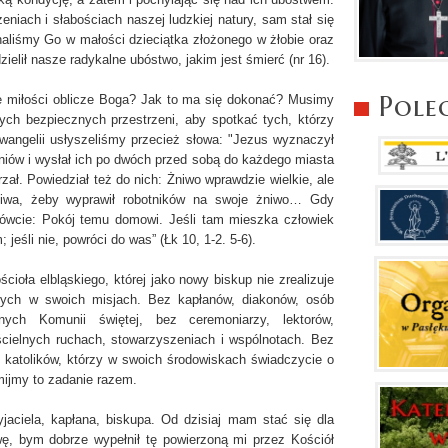
eniach i słabościach naszej ludzkiej natury, sam stał się
znaliśmy Go w małości dzieciątka złożonego w żłobie oraz
ielił nasze radykalne ubóstwo, jakim jest śmierć (nr 16).
Pole
 miłości oblicze Boga? Jak to ma się dokonać? Musimy
ch bezpiecznych przestrzeni, aby spotkać tych, którzy
Ewangelii usłyszeliśmy przecież słowa: "Jezus wyznaczył
niów i wysłał ich po dwóch przed sobą do każdego miasta
ał. Powiedział też do nich: Żniwo wprawdzie wielkie, ale
niwa, żeby wyprawił robotników na swoje żniwo… Gdy
mówcie: Pokój temu domowi. Jeśli tam mieszka człowiek
jeśli nie, powróci do was” (Łk 10, 1-2. 5-6).
ścioła elbląskiego, której jako nowy biskup nie zrealizuje
nych w swoich misjach. Bez kapłanów, diakonów, osób
nych Komunii świętej, bez ceremoniarzy, lektorów,
cielnych ruchach, stowarzyszeniach i wspólnotach. Bez
 katolików, którzy w swoich środowiskach świadczycie o
mijmy to zadanie razem.
yjaciela, kapłana, biskupa. Od dzisiaj mam stać się dla
ę, bym dobrze wypełnił tę powierzoną mi przez Kościół