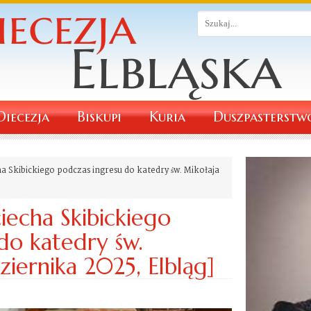
Diecezja
Biskupi
Kuria
Duszpasterstw
a Skibickiego podczas ingresu do katedry św. Mikołaja
iecha Skibickiego
do katedry św.
ziernika 2025, Elbląg]