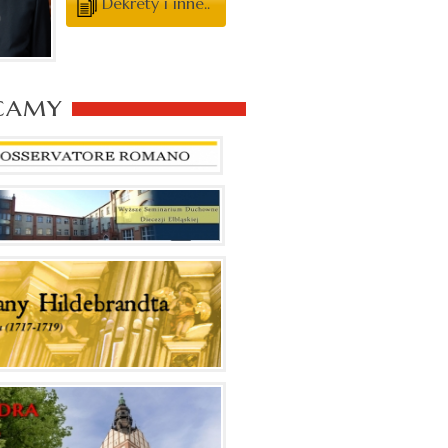
Dekrety i inne..
camy