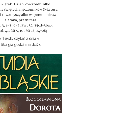
I Piątek. Dzień Powszedni albo
e świętych męczenników Sykstusa
, i Towarzyszy albo wspomnienie św.
Kajetana, prezbitera
3; 3, 1-3. 6-7; Pwt 32, 35cd-36ab.
d. 41; Mt 5, 10; Mt 16, 24-28;
» Teksty czytań z dnia «
 Liturgia godzin na dziś «