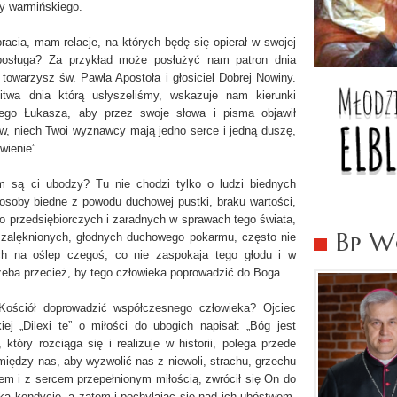
ty warmińskiego.
racia, mam relacje, na których będę się opierał w swojej
 posługa? Za przykład może posłużyć nam patron dnia
 towarzysz św. Pawła Apostoła i głosiciel Dobrej Nowiny.
litwa dnia którą usłyszeliśmy, wskazuje nam kierunki
tego Łukasza, aby przez swoje słowa i pisma objawił
aw, niech Twoi wyznawcy mają jedno serce i jedną duszę,
wienie”.
m są ci ubodzy? Tu nie chodzi tylko o ludzi biednych
 osoby biedne z powodu duchowej pustki, braku wartości,
rdzo przedsiębiorczych i zaradnych w sprawach tego świata,
Bp Wo
 zalęknionych, głodnych duchowego pokarmu, często nie
ch na oślep czegoś, co nie zaspokaja tego głodu i w
zeba przecież, by tego człowieka poprowadzić do Boga.
Kościół doprowadzić współczesnego człowieka? Ojciec
ej „Dilexi te” o miłości do ubogich napisał: „Bóg jest
 który rozciąga się i realizuje w historii, polega przede
między nas, aby wyzwolić nas z niewoli, strachu, grzechu
iem i z sercem przepełnionym miłością, zwrócił się On do
zką kondycję, a zatem i pochylając się nad ich ubóstwem.