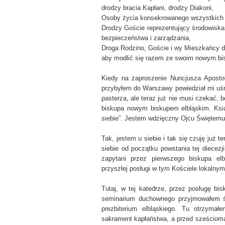
drodzy bracia Kapłani, drodzy Diakoni,
Osoby życia konsekrowanego wszystkich 
Drodzy Goście reprezentujący środowiska ż
bezpieczeństwa i zarządzania,
Droga Rodzino, Goście i wy Mieszkańcy diec
aby modlić się razem ze swoim nowym bi
Kiedy na zaproszenie Nuncjusza Apostol
przybyłem do Warszawy powiedział mi uśm
pasterza, ale teraz już nie musi czekać, 
biskupa nowym biskupem elbląskim. Ksiąd
siebie”. Jestem wdzięczny Ojcu Świętemu
Tak, jestem u siebie i tak się czuję już 
siebie od początku powstania tej diecezj
zapytani przez pierwszego biskupa elbl
przyszłej posługi w tym Kościele lokalnym
Tutaj, w tej katedrze, przez posługę b
seminarium duchownego przyjmowałem ś
prezbiterium elbląskiego. Tu otrzyma
sakrament kapłaństwa, a przed sześcioma 