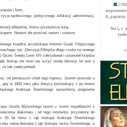
7 VII
wspomnieni
stanów i form,
ycia społecznego, politycznego, edukacji, administracji,
II, papieża
ezji elbląskiej, którzy przybyliście tutaj,
Na 2, 1. 
skupem. Nowym ale przecież swoim i znanym.
39abc
skiego księdza arcybiskupa Antonio Guido Filipazziego
iechając się: „Diecezja Elbląska długo czeka na nowego
»
bo Ojciec Święty Leon XIV zdecydował i ustanowił księdza
z biskup nie musi się uczyć nowej diecezji, bo jest u
, że tak zadecydował.
teraz, od pierwszych chwil tego ingresu. Jestem przecież u
i, gdy w 1992 roku jako klerycy pochodzący z jej terenu
ąskiego Andrzeja Śliwińskiego wyraziliśmy pragnienie
.
iskupa Józefa Wysockiego razem z moimi współbraćmi z
wiecenia diakonatu i od tego momentu, przynależę do
łem 30 lat temu z rąk biskupa Andrzeja Śliwińskiego
laty sakrę biskupią z rąk biskupa Jacka Jezierskiego, a