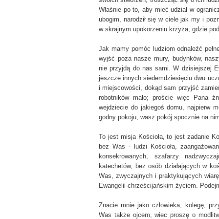
Właśnie po to, aby mieć udział w ogranicz
ubogim, narodził się w ciele jak my i po
w skrajnym upokorzeniu krzyża, gdzie podz
Jak mamy pomóc ludziom odnaleźć pełne
wyjść poza nasze mury, budynków, naszy
nie przyjdą do nas sami. W dzisiejszej 
jeszcze innych siedemdziesięciu dwu ucz
i miejscowości, dokąd sam przyjść zamierz
robotników mało; proście więc Pana ż
wejdziecie do jakiegoś domu, najpierw 
godny pokoju, wasz pokój spocznie na nim; 
To jest misja Kościoła, to jest zadanie Ko
bez Was - ludzi Kościoła, zaangażowa
konsekrowanych, szafarzy nadzwyczaj
katechetów, bez osób działających w koś
Was, zwyczajnych i praktykujących wiarę
Ewangelii chrześcijańskim życiem. Podej
Znacie mnie jako człowieka, kolegę, prz
Was także ojcem, wiec proszę o modlitw