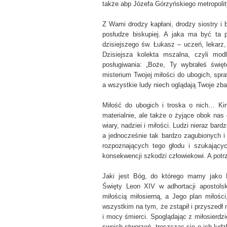
także abp Józefa Górzyńskiego metropoli
Z Wami drodzy kapłani, drodzy siostry i b
posłudze biskupiej. A jaka ma być ta
dzisiejszego św. Łukasz – uczeń, lekarz,
Dzisiejsza kolekta mszalna, czyli mod
posługiwania: „Boże, Ty wybrałeś świę
misterium Twojej miłości do ubogich, spr
a wszystkie ludy niech oglądają Twoje zba
Miłość do ubogich i troska o nich… Ki
materialnie, ale także o żyjące obok nas
wiary, nadziei i miłości. Ludzi nieraz ba
a jednocześnie tak bardzo zagubionych i
rozpoznających tego głodu i szukający
konsekwencji szkodzi człowiekowi. A potr
Jaki jest Bóg, do którego mamy jako 
Święty Leon XIV w adhortacji apostolski
miłością miłosierną, a Jego plan miłości,
wszystkim na tym, że zstąpił i przyszedł 
i mocy śmierci. Spoglądając z miłosierdz
swoich stworzeń, troszcząc się o ich lud