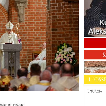
S
L´OS
Liturgia
biskupi i Biskupi,