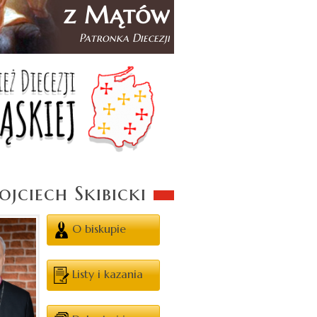
jciech Skibicki
O biskupie
Listy i kazania