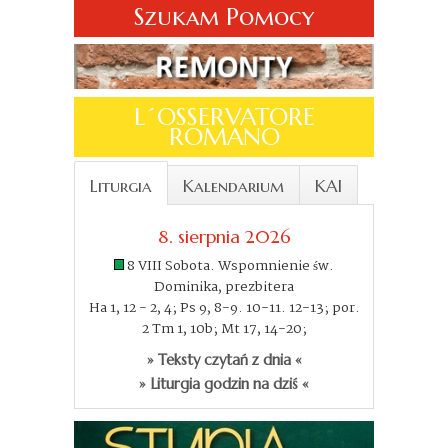
Szukam Pomocy
L´OSSERVATORE
ROMANO
Liturgia
Kalendarium
KAI
8. sierpnia 2026
8 VIII Sobota. Wspomnienie św.
Dominika, prezbitera
Ha 1, 12 - 2, 4; Ps 9, 8-9. 10-11. 12-13; por.
2 Tm 1, 10b; Mt 17, 14-20;
» Teksty czytań z dnia «
» Liturgia godzin na dziś «