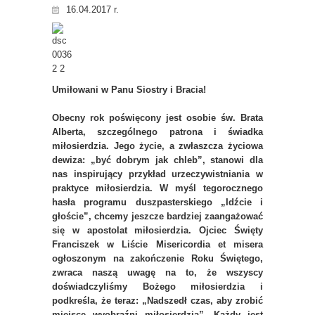
16.04.2017 r.
Umiłowani w Panu Siostry i Bracia!
Obecny rok poświęcony jest osobie św. Brata
Alberta, szczególnego patrona i świadka
miłosierdzia. Jego życie, a zwłaszcza życiowa
dewiza: „być dobrym jak chleb”, stanowi dla
nas inspirujący przykład urzeczywistniania w
praktyce miłosierdzia. W myśl tegorocznego
hasła programu duszpasterskiego „Idźcie i
głoście”, chcemy jeszcze bardziej zaangażować
się w apostolat miłosierdzia. Ojciec Święty
Franciszek w Liście Misericordia et misera
ogłoszonym na zakończenie Roku Świętego,
zwraca naszą uwagę na to, że wszyscy
doświadczyliśmy Bożego miłosierdzia i
podkreśla, że teraz: „Nadszedł czas, aby zrobić
miejsce wyobraźni miłosierdzia”. Każdy jest