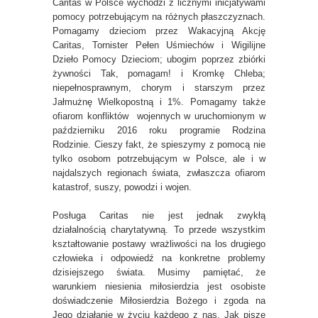
Caritas w Polsce wychodzi z licznymi inicjatywami
pomocy potrzebującym na różnych płaszczyznach.
Pomagamy dzieciom przez Wakacyjną Akcję
Caritas, Tornister Pełen Uśmiechów i Wigilijne
Dzieło Pomocy Dzieciom; ubogim poprzez zbiórki
żywności Tak, pomagam! i Kromkę Chleba;
niepełnosprawnym, chorym i starszym przez
Jałmużnę Wielkopostną i 1%. Pomagamy także
ofiarom konfliktów wojennych w uruchomionym w
październiku 2016 roku programie Rodzina
Rodzinie. Cieszy fakt, że spieszymy z pomocą nie
tylko osobom potrzebującym w Polsce, ale i w
najdalszych regionach świata, zwłaszcza ofiarom
katastrof, suszy, powodzi i wojen.
Posługa Caritas nie jest jednak zwykłą
działalnością charytatywną. To przede wszystkim
kształtowanie postawy wrażliwości na los drugiego
człowieka i odpowiedź na konkretne problemy
dzisiejszego świata. Musimy pamiętać, że
warunkiem niesienia miłosierdzia jest osobiste
doświadczenie Miłosierdzia Bożego i zgoda na
Jego działanie w życiu każdego z nas. Jak pisze