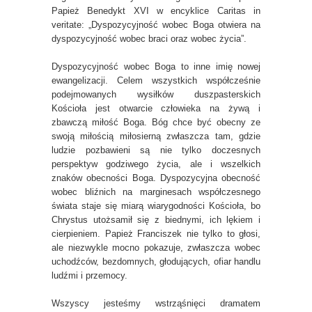
Papież Benedykt XVI w encyklice Caritas in
veritate: „Dyspozycyjność wobec Boga otwiera na
dyspozycyjność wobec braci oraz wobec życia”.
Dyspozycyjność wobec Boga to inne imię nowej
ewangelizacji. Celem wszystkich współcześnie
podejmowanych wysiłków duszpasterskich
Kościoła jest otwarcie człowieka na żywą i
zbawczą miłość Boga. Bóg chce być obecny ze
swoją miłością miłosierną zwłaszcza tam, gdzie
ludzie pozbawieni są nie tylko doczesnych
perspektyw godziwego życia, ale i wszelkich
znaków obecności Boga. Dyspozycyjna obecność
wobec bliźnich na marginesach współczesnego
świata staje się miarą wiarygodności Kościoła, bo
Chrystus utożsamił się z biednymi, ich lękiem i
cierpieniem. Papież Franciszek nie tylko to głosi,
ale niezwykle mocno pokazuje, zwłaszcza wobec
uchodźców, bezdomnych, głodujących, ofiar handlu
ludźmi i przemocy.
Wszyscy jesteśmy wstrząśnięci dramatem