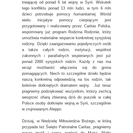
trwającej od ponad 6 lat wojny w Syrii. Wskutek
tego konfliktu ponad 13 mln ludzi, w tym 6 mln
dzieci potrzebuje pomocy humanitarnej. Wśród
wielu inicjatyw pomocy cierpiącym jest
przygotowany i realizowany przez Caritas Polska,
wspomniany już program Rodzina Rodzinie, który
umożliwia materialne wsparcie konkretnej syryjskiej
rodziny. Dzięki zaangażowaniu pojedynczych osób
a także całych rodzin, instytucji, wspólnot
zakonnych i parafialnych wspieranych jest już
ponad 2000 syryjskich rodzin. Każdy z nas ma
wciąż możliwość włączenia się do grona
pomagających. Niech to szczególne dzieło będzie
naszą konkretną odpowiedzią na los rodzin, tak
boleśnie dotkniętych dramatem wojny. Już teraz
pragniemy podziękować wszystkim, którzy zechcą
wesprzeć ofiarą zbieraną dziś do puszek w całej
Polsce osoby dotknięte wojną w Syrii, szczególnie
w zrujnowanym Aleppo.
Dzisiaj, w Niedzielę Miłosierdzia Bożego, w którą
przypada też Święto Patronalne Caritas, pragniemy
nasze myśli i serca zwrócić do Maryi, Matki