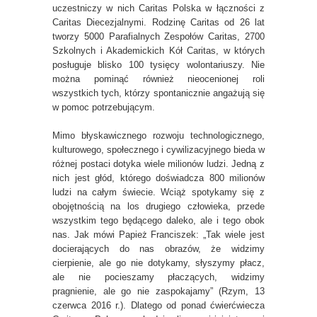
uczestniczy w nich Caritas Polska w łączności z
Caritas Diecezjalnymi. Rodzinę Caritas od 26 lat
tworzy 5000 Parafialnych Zespołów Caritas, 2700
Szkolnych i Akademickich Kół Caritas, w których
posługuje blisko 100 tysięcy wolontariuszy. Nie
można pominąć również nieocenionej roli
wszystkich tych, którzy spontanicznie angażują się
w pomoc potrzebującym.
Mimo błyskawicznego rozwoju technologicznego,
kulturowego, społecznego i cywilizacyjnego bieda w
różnej postaci dotyka wiele milionów ludzi. Jedną z
nich jest głód, którego doświadcza 800 milionów
ludzi na całym świecie. Wciąż spotykamy się z
obojętnością na los drugiego człowieka, przede
wszystkim tego będącego daleko, ale i tego obok
nas. Jak mówi Papież Franciszek: „Tak wiele jest
docierających do nas obrazów, że widzimy
cierpienie, ale go nie dotykamy, słyszymy płacz,
ale nie pocieszamy płaczących, widzimy
pragnienie, ale go nie zaspokajamy” (Rzym, 13
czerwca 2016 r.). Dlatego od ponad ćwierćwiecza