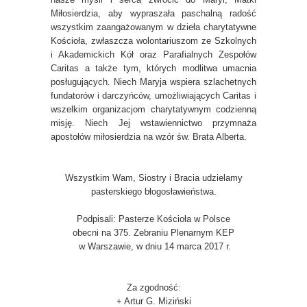
Miłosierdzia, aby wypraszała paschalną radość
wszystkim zaangażowanym w dzieła charytatywne
Kościoła, zwłaszcza wolontariuszom ze Szkolnych
i Akademickich Kół oraz Parafialnych Zespołów
Caritas a także tym, których modlitwa umacnia
posługujących. Niech Maryja wspiera szlachetnych
fundatorów i darczyńców, umożliwiających Caritas i
wszelkim organizacjom charytatywnym codzienną
misję. Niech Jej wstawiennictwo przymnaża
apostołów miłosierdzia na wzór św. Brata Alberta.
Wszystkim Wam, Siostry i Bracia udzielamy
pasterskiego błogosławieństwa.
Podpisali: Pasterze Kościoła w Polsce
obecni na 375. Zebraniu Plenarnym KEP
w Warszawie, w dniu 14 marca 2017 r.
Za zgodność:
+ Artur G. Miziński