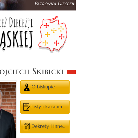
jciech Skibicki
O biskupie
Listy i kazania
Dekrety i inne..