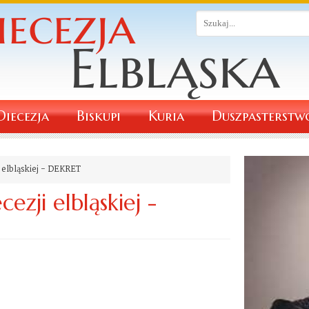
Diecezja
Biskupi
Kuria
Duszpasterstw
i elbląskiej - DEKRET
cezji elbląskiej -