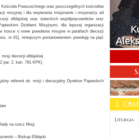
eby Kościoła Powszechnego oraz poszczególnych kościołów
cji misyjnej i dla wspierania misjonarek i misjonarzy ad
cezji elbląskiej oraz świeckich współpracowników oraz
apieskimi Dziełami Misyjnymi, dla lepszej organizacji
 trosce o nowe powołania misyjne w parafiach diecezji
ssio, nr 81], niniejszym postanowieniem powołuję na pięć
misji diecezji elbląskiej
2 par. 2, kan. 791 KPK)
S
lny referent ds. misji i diecezjalny Dyrektor Papieskich
L´OS
taw
Liturgia
ady na rzecz Misji.
zierski – Biskup Elbląski