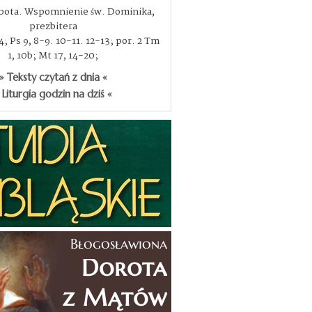
obota. Wspomnienie św. Dominika,
prezbitera
, 4; Ps 9, 8-9. 10-11. 12-13; por. 2 Tm
1, 10b; Mt 17, 14-20;
» Teksty czytań z dnia «
 Liturgia godzin na dziś «