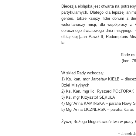
Diecezja elbląska jest otwarta na potrz
partykularnych. Dlatego dla lepszej anima
gentes, także księży fidei donum z die
wolontariuszy misji, dla współpracy z P
corocznego światowego dnia misyjnego, w
elbląskiej [Jan Paweł II, Redemptoris Mi
lat:
Radę ds. 
(kan. 78
W skład Rady wchodzą:
1) Ks. kan. mgr Jarosław KIEŁB – diecezja
Dzieł Misyjnych
2) Ks. Kan. mgr lic. Ryszard PÓŁTORAK
3) Ks. mgr Krzysztof SĘKUŁA
4) Mgr Anna KAMIŃSKA – parafia Nowy S
5) Mgr Anna LICZNERSK – parafia Karaś
Życzę Bożego błogosławieństwa w pracy R
+ Jacek Je