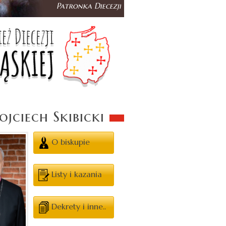
jciech Skibicki
O biskupie
Listy i kazania
Dekrety i inne..