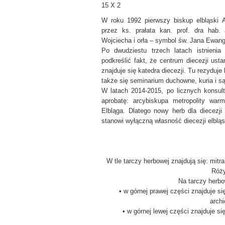
W roku 1992 pierwszy biskup elbląski An
przez ks. prałata kan. prof. dra hab.
Wojciecha i orła – symbol św. Jana Ewange
Po dwudziestu trzech latach istnienia 
podkreślić fakt, że centrum diecezji ust
znajduje się katedra diecezji. Tu rezyduje
także się seminarium duchowne, kuria i sąd
W latach 2014-2015, po licznych konsul
aprobatę: arcybiskupa metropolity war
Elbląga. Dlatego nowy herb dla diecezji
stanowi wyłączną własność diecezji elbląs
W tle tarczy herbowej znajdują się: mitr
Róży
Na tarczy herbo
• w górnej prawej części znajduje si
archi
• w górnej lewej części znajduje si