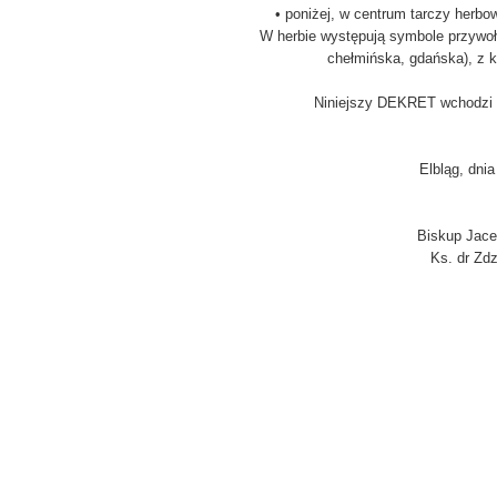
• poniżej, w centrum tarczy herbow
W herbie występują symbole przywoł
chełmińska, gdańska), z k
Niniejszy DEKRET wchodzi w
Elbląg, dni
Biskup Jacek
Ks. dr Zdz