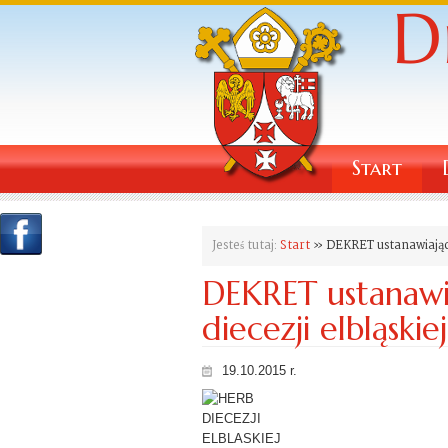
Start
Jesteś tutaj:
Start
» DEKRET ustanawiający
DEKRET ustanawi
diecezji elbląskiej
19.10.2015 r.