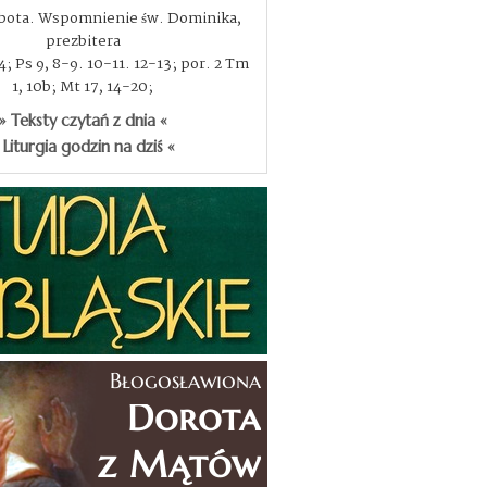
obota. Wspomnienie św. Dominika,
prezbitera
, 4; Ps 9, 8-9. 10-11. 12-13; por. 2 Tm
1, 10b; Mt 17, 14-20;
» Teksty czytań z dnia «
 Liturgia godzin na dziś «