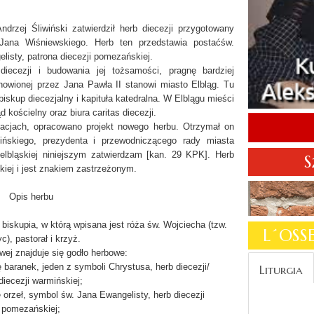
drzej Śliwiński zatwierdził herb diecezji przygotowany
 Jana Wiśniewskiego. Herb ten przedstawia postaćśw.
listy, patrona diecezji pomezańskiej.
diecezji i budowania jej tożsamości, pragnę bardziej
anowionej przez Jana Pawła II stanowi miasto Elbląg. Tu
 biskup diecezjalny i kapituła katedralna. W Elblągu mieści
 kościelny oraz biura caritas diecezji.
tacjach, opracowano projekt nowego herbu. Otrzymał on
mińskiego, prezydenta i przewodniczącego rady miasta
 elbląskiej niniejszym zatwierdzam [kan. 29 KPK]. Herb
S
kiej i jest znakiem zastrzeżonym.
Opis herbu
a biskupia, w którą wpisana jest róża św. Wojciecha (tzw.
L´OS
c), pastorał i krzyż.
wej znajduje się godło herbowe:
ę baranek, jeden z symboli Chrystusa, herb diecezji/
Liturgia
diecezji warmińskiej;
ę orzeł, symbol św. Jana Ewangelisty, herb diecezji
pomezańskiej;