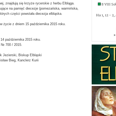
ej, znajdują się krzyże rycerskie z herbu Elbląga.
8 VIII S
ujące na pamięć diecezje (pomezańska, warmińska,
tórych części powstała diecezja elbląska.
Ha 1, 12 - 2
 życie z dniem 15 października 2015 roku.
»
a 14 października 2015 roku.
№ 700 / 2015.
 Jezierski, Biskup Elbląski
isław Bieg, Kanclerz Kurii