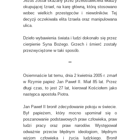
Jezus został skazany przez przedstawiciela władzy
okupującej Izrael, na karę główną, którą stosowano
wobec wielkich przestępców i niewolników. Tej
decyzji oczekiwała elita Izraela oraz manipulowana
ulica.
Dzieło wybawienia świata i ludzi dokonało się przez
cierpienie Syna Bożego. Grzech i śmierć zostały
przezwyciężone w taki sposób.
**
Osiemnaście lat temu, dnia 2 kwietnia 2005 r. zmarł
w Rzymie papież Jan Paweł II. Miał 85 lat. Przez
długi czas, to jest 27 lat, kierował Kościołem jako
następca apostoła Piotra.
Jan Paweł II bronił zdecydowanie pokoju w świecie.
Był papieżem, który mocno upominał się o
poszanowanie podstawowych praw człowieka, praw
ludzi pracy oraz praw narodów. Występował
odważnie przeciw błędnym ideologiom, błędnym
wizjom człowieka i życia ludzkiego. Bronił