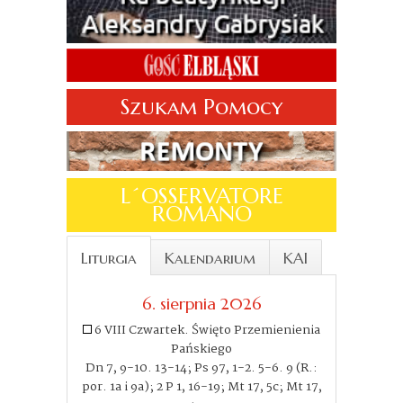
Szukam Pomocy
L´OSSERVATORE
ROMANO
Liturgia
Kalendarium
KAI
6. sierpnia 2026
6 VIII Czwartek. Święto Przemienienia
Pańskiego
Dn 7, 9-10. 13-14; Ps 97, 1-2. 5-6. 9 (R.:
por. 1a i 9a); 2 P 1, 16-19; Mt 17, 5c; Mt 17,