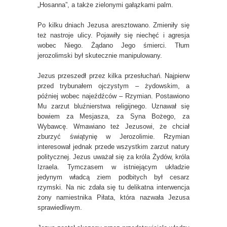
„Hosanna”, a także zielonymi gałązkami palm.
Po kilku dniach Jezusa aresztowano. Zmieniły się
też nastroje ulicy. Pojawiły się niechęć i agresja
wobec Niego. Żądano Jego śmierci. Tłum
jerozolimski był skutecznie manipulowany.
Jezus przeszedł przez kilka przesłuchań. Najpierw
przed trybunałem ojczystym – żydowskim, a
później wobec najeźdźców – Rzymian. Postawiono
Mu zarzut bluźnierstwa religijnego. Uznawał się
bowiem za Mesjasza, za Syna Bożego, za
Wybawcę. Wmawiano też Jezusowi, że chciał
zburzyć świątynię w Jerozolimie. Rzymian
interesował jednak przede wszystkim zarzut natury
politycznej. Jezus uważał się za króla Żydów, króla
Izraela. Tymczasem w istniejącym układzie
jedynym władcą ziem podbitych był cesarz
rzymski. Na nic zdała się tu delikatna interwencja
żony namiestnika Piłata, która nazwała Jezusa
sprawiedliwym.