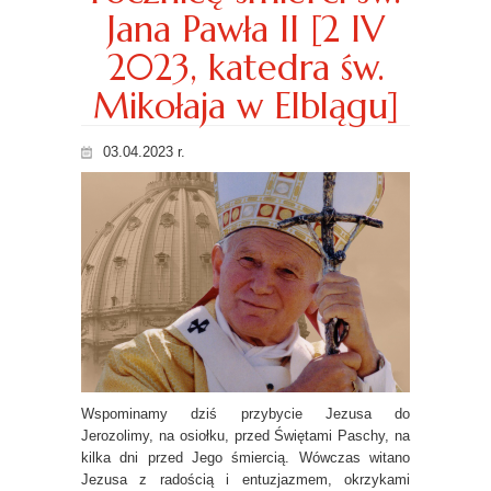
Jana Pawła II [2 IV
2023, katedra św.
Mikołaja w Elblągu]
03.04.2023 r.
Wspominamy dziś przybycie Jezusa do
Jerozolimy, na osiołku, przed Świętami Paschy, na
kilka dni przed Jego śmiercią. Wówczas witano
Jezusa z radością i entuzjazmem, okrzykami