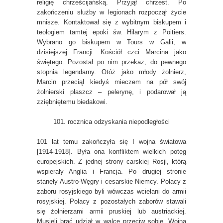
religię chrześcijańską. Przyjął chrzest. Po
zakończeniu służby w legionach rozpoczął życie
mnisze. Kontaktował się z wybitnym biskupem i
teologiem tamtej epoki św. Hilarym z Poitiers.
Wybrano go biskupem w Tours w Galii, w
dzisiejszej Francji. Kościół czci Marcina jako
świętego. Pozostał po nim przekaz, do pewnego
stopnia legendarny. Otóż jako młody żołnierz,
Marcin przeciął kiedyś mieczem na pół swój
żołnierski płaszcz – pelerynę, i podarował ją
zziębniętemu biedakowi.
101. rocznica odzyskania niepodległości
101 lat temu zakończyła się I wojna światowa
[1914-1918]. Była ona konfliktem wielkich potęg
europejskich. Z jednej strony carskiej Rosji, którą
wspierały Anglia i Francja. Po drugiej stronie
stanęły Austro-Węgry i cesarskie Niemcy. Polacy z
zaboru rosyjskiego byli wówczas wcielani do armii
rosyjskiej. Polacy z pozostałych zaborów stawali
się żołnierzami armii pruskiej lub austriackiej.
Musieli brać udział w walce przeciw sobie. Wojna