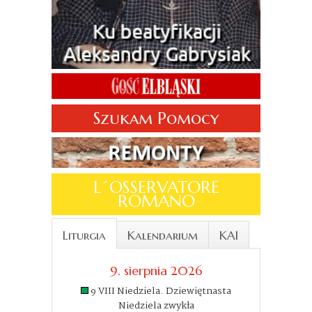
Szukam Pomocy
L´OSSERVATORE
ROMANO
Liturgia
Kalendarium
KAI
9. sierpnia 2026
9 VIII Niedziela. Dziewiętnasta
Niedziela zwykła