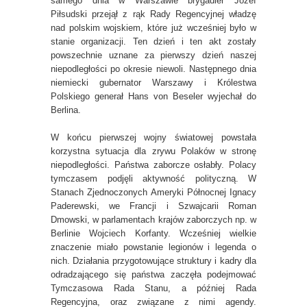
samego dnia w Warszawie brygadier Józef
Piłsudski przejął z rąk Rady Regencyjnej władzę
nad polskim wojskiem, które już wcześniej było w
stanie organizacji. Ten dzień i ten akt zostały
powszechnie uznane za pierwszy dzień naszej
niepodległości po okresie niewoli. Następnego dnia
niemiecki gubernator Warszawy i Królestwa
Polskiego generał Hans von Beseler wyjechał do
Berlina.
W końcu pierwszej wojny światowej powstała
korzystna sytuacja dla zrywu Polaków w stronę
niepodległości. Państwa zaborcze osłabły. Polacy
tymczasem podjęli aktywność polityczną. W
Stanach Zjednoczonych Ameryki Północnej Ignacy
Paderewski, we Francji i Szwajcarii Roman
Dmowski, w parlamentach krajów zaborczych np. w
Berlinie Wojciech Korfanty. Wcześniej wielkie
znaczenie miało powstanie legionów i legenda o
nich. Działania przygotowujące struktury i kadry dla
odradzającego się państwa zaczęła podejmować
Tymczasowa Rada Stanu, a później Rada
Regencyjna, oraz związane z nimi agendy.