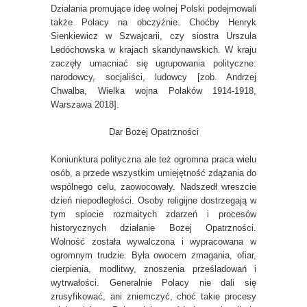
Działania promujące ideę wolnej Polski podejmowali
także Polacy na obczyźnie. Choćby Henryk
Sienkiewicz w Szwajcarii, czy siostra Urszula
Ledóchowska w krajach skandynawskich. W kraju
zaczęły umacniać się ugrupowania polityczne:
narodowcy, socjaliści, ludowcy [zob. Andrzej
Chwalba, Wielka wojna Polaków 1914-1918,
Warszawa 2018].
Dar Bożej Opatrzności
Koniunktura polityczna ale też ogromna praca wielu
osób, a przede wszystkim umiejętność zdążania do
wspólnego celu, zaowocowały. Nadszedł wreszcie
dzień niepodległości. Osoby religijne dostrzegają w
tym splocie rozmaitych zdarzeń i procesów
historycznych działanie Bożej Opatrzności.
Wolność została wywalczona i wypracowana w
ogromnym trudzie. Była owocem zmagania, ofiar,
cierpienia, modlitwy, znoszenia prześladowań i
wytrwałości. Generalnie Polacy nie dali się
zrusyfikować, ani zniemczyć, choć takie procesy