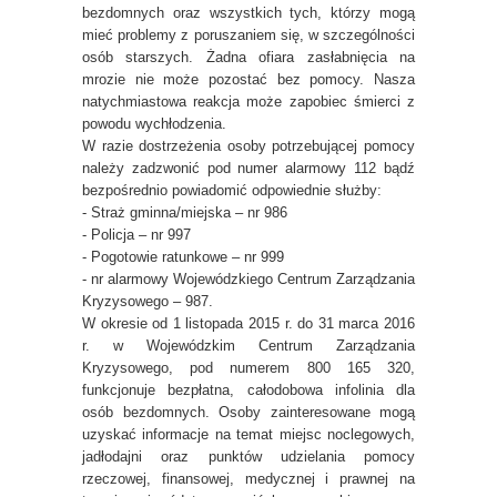
bezdomnych oraz wszystkich tych, którzy mogą
mieć problemy z poruszaniem się, w szczególności
osób starszych. Żadna ofiara zasłabnięcia na
mrozie nie może pozostać bez pomocy. Nasza
natychmiastowa reakcja może zapobiec śmierci z
powodu wychłodzenia.
W razie dostrzeżenia osoby potrzebującej pomocy
należy zadzwonić pod numer alarmowy 112 bądź
bezpośrednio powiadomić odpowiednie służby:
- Straż gminna/miejska – nr 986
- Policja – nr 997
- Pogotowie ratunkowe – nr 999
- nr alarmowy Wojewódzkiego Centrum Zarządzania
Kryzysowego – 987.
W okresie od 1 listopada 2015 r. do 31 marca 2016
r. w Wojewódzkim Centrum Zarządzania
Kryzysowego, pod numerem 800 165 320,
funkcjonuje bezpłatna, całodobowa infolinia dla
osób bezdomnych. Osoby zainteresowane mogą
uzyskać informacje na temat miejsc noclegowych,
jadłodajni oraz punktów udzielania pomocy
rzeczowej, finansowej, medycznej i prawnej na