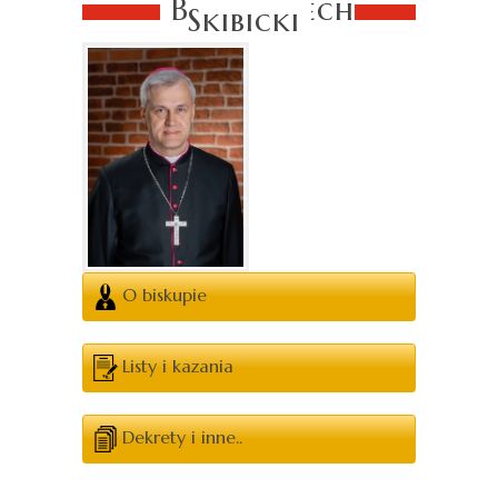
Bp Wojciech
Skibicki
O biskupie
Listy i kazania
Dekrety i inne..