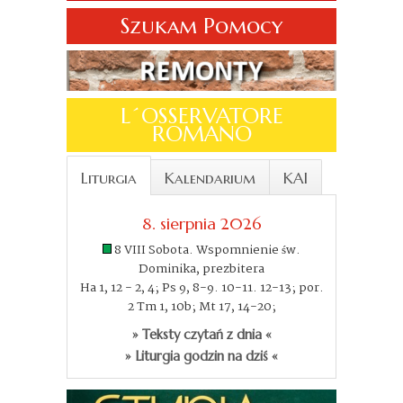
Szukam Pomocy
L´OSSERVATORE
ROMANO
Liturgia
Kalendarium
KAI
8. sierpnia 2026
8 VIII Sobota. Wspomnienie św.
Dominika, prezbitera
Ha 1, 12 - 2, 4; Ps 9, 8-9. 10-11. 12-13; por.
2 Tm 1, 10b; Mt 17, 14-20;
» Teksty czytań z dnia «
» Liturgia godzin na dziś «